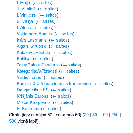
I. Raļļa
‎
(
← saites
)
J. Vītoliņš
‎
(
← saites
)
I. Vinklers
‎
(
← saites
)
S. Vītiņa
‎
(
← saites
)
I. Alutis
‎
(
← saites
)
Voldemārs Ancītis
‎
(
← saites
)
Inārs Lasmanis
‎
(
← saites
)
Aigars Strupišs
‎
(
← saites
)
Kolektīvā vēstule
‎
(
← saites
)
Politika
‎
(
← saites
)
TestaRakstuSaraksts
‎
(
← saites
)
Kategorija:Avīžraksti
‎
(
← saites
)
Valdis Turins
‎
(
← saites
)
Partijas XIX Vissavienības konference
‎
(
← saites
)
Daugavpils HES
‎
(
← saites
)
Krišjānis Barons
‎
(
← saites
)
Mikus Krogzemis
‎
(
← saites
)
B. Karašvili
‎
(
← saites
)
Skatīt (iepriekšējos 50 | nākamos 50) (
20
|
50
|
100
|
250
|
500
vienā lapā).