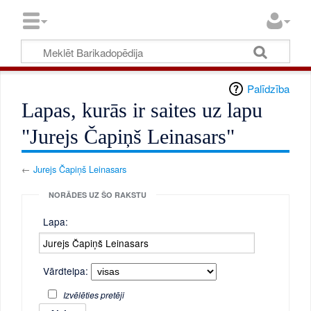
Palīdzība
Lapas, kurās ir saites uz lapu
"Jurejs Čapiņš Leinasars"
←
Jurejs Čapiņš Leinasars
NORĀDES UZ ŠO RAKSTU
Lapa:
Vārdtelpa:
Izvēlēties pretēji