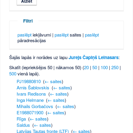
Filtri
paslēpt
iekļāvumi |
paslēpt
saites |
paslēpt
pāradresācijas
Šajās lapās ir norādes uz lapu
Jurejs Čapiņš Leinasars
:
Skatīt (iepriekšējos 50 | nākamos 50) (
20
|
50
|
100
|
250
|
500
vienā lapā).
PJ19880810
‎
(
← saites
)
Arnis Šablovskis
‎
(
← saites
)
Ivars Redisons
‎
(
← saites
)
Inga Helmane
‎
(
← saites
)
Mihails Gorbačovs
‎
(
← saites
)
E1988071900
‎
(
← saites
)
Rīga
‎
(
← saites
)
Saldus
‎
(
← saites
)
Latvijas Tautas fronte (LTF)
‎
(
← saites
)