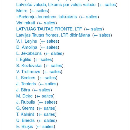
Latviešu valoda, Likums par valsts valodu
‎
(
← saites
)
Metro
‎
(
← saites
)
«Padomju Jaunatne», laikraksts
‎
(
← saites
)
Visi raksti
‎
(
← saites
)
LATVIJAS TAUTAS FRONTE, LTF
‎
(
← saites
)
Latvijas Tautas frontes, LTF, dibināšana
‎
(
← saites
)
V. I. Ļeņins
‎
(
← saites
)
D. Amoliņa
‎
(
← saites
)
L. Jēkabsons
‎
(
← saites
)
I. Eglītis
‎
(
← saites
)
S. Kozlovska
‎
(
← saites
)
V. Trofimovs
‎
(
← saites
)
L. Sedlers
‎
(
← saites
)
J. Tenteris
‎
(
← saites
)
J. Bāra
‎
(
← saites
)
M. Deķe
‎
(
← saites
)
J. Rubulis
‎
(
← saites
)
G. Šterns
‎
(
← saites
)
T. Kalniņš
‎
(
← saites
)
U. Briedis
‎
(
← saites
)
E. Bluķis
‎
(
← saites
)