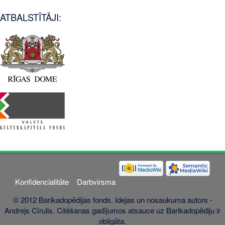
ATBALSTĪTĀJI:
Konfidencialitāte
Darbvirsma
© 2012 Barikadopēdijas fonds. Idejas un nosaukuma autors -
Andrejs Cīrulis. Citēšanas gadījumos atsauce uz Barikadopēdiju ir
obligāta.