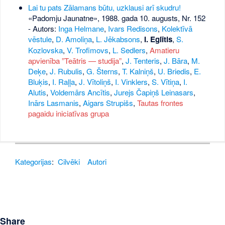
Lai tu pats Zālamans būtu, uzklausi arī skudru!
«Padomju Jaunatne», 1988. gada 10. augusts, Nr. 152
- Autors:
Inga Helmane
,
Ivars Redisons
,
Kolektīvā
vēstule
,
D. Amoliņa
,
L. Jēkabsons
,
I. Eglītis
,
S.
Kozlovska
,
V. Trofimovs
,
L. Sedlers
,
Amatieru
apvienība ”Teātris — studija”
,
J. Tenteris
,
J. Bāra
,
M.
Deķe
,
J. Rubulis
,
G. Šterns
,
T. Kalniņš
,
U. Briedis
,
E.
Bluķis
,
I. Raļļa
,
J. Vītoliņš
,
I. Vinklers
,
S. Vītiņa
,
I.
Alutis
,
Voldemārs Ancītis
,
Jurejs Čapiņš Leinasars
,
Inārs Lasmanis
,
Aigars Strupišs
,
Tautas frontes
pagaidu iniciatīvas grupa
Kategorijas
:
Cilvēki
Autori
Share