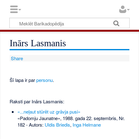
Inārs Lasmanis
Share
Šī lapa ir par
personu
.
Raksti par Inārs Lasmanis:
«...neļaut stūrēt uz grāvja pusi»
«Padomju Jaunatne», 1988. gada 22. septembris, Nr.
182
- Autors:
Uldis Briedis
,
Inga Helmane