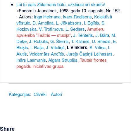
Lai tu pats Zālamans būtu, uzklausi arī skudru!
«Padomju Jaunatne», 1988. gada 10. augusts, Nr. 152
- Autors:
Inga Helmane
,
Ivars Redisons
,
Kolektīvā
vēstule
,
D. Amoliņa
,
L. Jēkabsons
,
I. Eglītis
,
S.
Kozlovska
,
V. Trofimovs
,
L. Sedlers
,
Amatieru
apvienība ”Teātris — studija”
,
J. Tenteris
,
J. Bāra
,
M.
Deķe
,
J. Rubulis
,
G. Šterns
,
T. Kalniņš
,
U. Briedis
,
E.
Bluķis
,
I. Raļļa
,
J. Vītoliņš
,
I. Vinklers
,
S. Vītiņa
,
I.
Alutis
,
Voldemārs Ancītis
,
Jurejs Čapiņš Leinasars
,
Inārs Lasmanis
,
Aigars Strupišs
,
Tautas frontes
pagaidu iniciatīvas grupa
Kategorijas
:
Cilvēki
Autori
Share