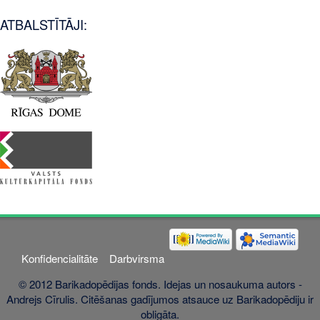
ATBALSTĪTĀJI:
Konfidencialitāte
Darbvirsma
© 2012 Barikadopēdijas fonds. Idejas un nosaukuma autors -
Andrejs Cīrulis. Citēšanas gadījumos atsauce uz Barikadopēdiju ir
obligāta.