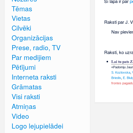
Šī lapa ir par
p
Tēmas
Vietas
Raksti par J. Vī
Cilvēki
Nav pievie
Organizācijas
Prese, radio, TV
Raksti, ko uzrak
Par medijiem
Lai tu pats 
Pētījumi
«Padomju Jauna
S. Kozlovska
,
Interneta raksti
Briedis
,
E. Bluķ
frontes pagaidu
Grāmatas
Visi raksti
Atmiņas
Video
Logo lejupielādei