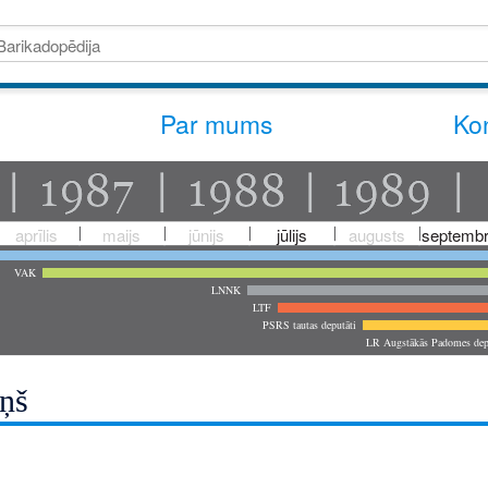
Par mums
Kon
aprīlis
maijs
jūnijs
jūlijs
augusts
septembr
VAK
LNNK
LTF
PSRS tautas deputāti
LR Augstākās Padomes dep
iņš