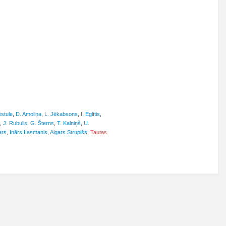
ēstule
,
D. Amoliņa
,
L. Jēkabsons
,
I. Eglītis
,
,
J. Rubulis
,
G. Šterns
,
T. Kalniņš
,
U.
ars
,
Inārs Lasmanis
,
Aigars Strupišs
,
Tautas