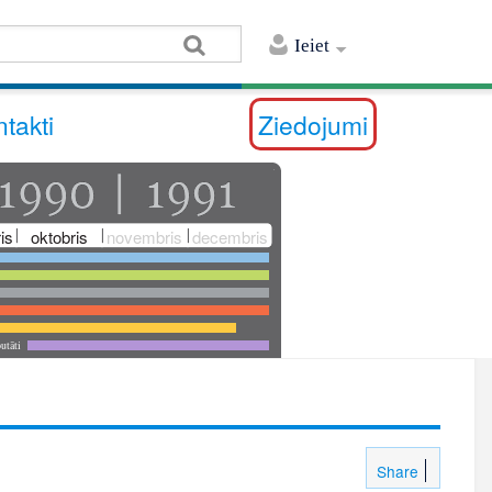
Ieiet
takti
Ziedojumi
is
oktobris
novembris
decembris
utāti
Share