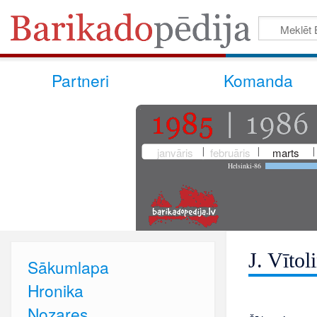
Partneri
Komanda
janvāris
februāris
marts
Helsinki-86
J. Vītol
Sākumlapa
Hronika
Nozares