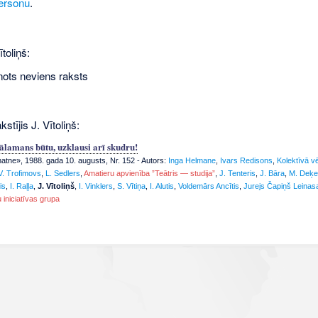
ersonu
.
toliņš:
nots neviens raksts
stījis J. Vītoliņš:
Zālamans būtu, uzklausi arī skudru!
tne», 1988. gada 10. augusts, Nr. 152
- Autors:
Inga Helmane
,
Ivars Redisons
,
Kolektīvā v
V. Trofimovs
,
L. Sedlers
,
Amatieru apvienība ”Teātris — studija”
,
J. Tenteris
,
J. Bāra
,
M. Deķe
is
,
I. Raļļa
,
J. Vītoliņš
,
I. Vinklers
,
S. Vītiņa
,
I. Alutis
,
Voldemārs Ancītis
,
Jurejs Čapiņš Leinas
 iniciatīvas grupa