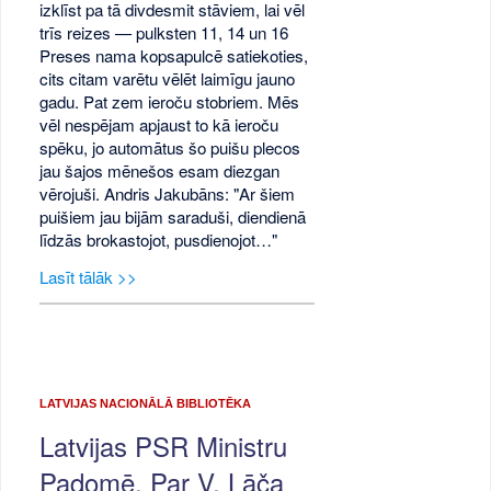
izklīst pa tā divdesmit stāviem, lai vēl
trīs reizes — pulksten 11, 14 un 16
Preses nama kopsapulcē satiekoties,
cits citam varētu vēlēt laimīgu jauno
gadu. Pat zem ieroču stobriem. Mēs
vēl nespējam apjaust to kā ieroču
spēku, jo automātus šo puišu plecos
jau šajos mēnešos esam diezgan
vērojuši. Andris Jakubāns: "Ar šiem
puišiem jau bijām saraduši, diendienā
līdzās brokastojot, pusdienojot…"
Lasīt tālāk >>
LATVIJAS NACIONĀLĀ BIBLIOTĒKA
Latvijas PSR Ministru
Padomē. Par V. Lāča