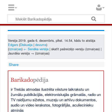
Versija 2019. gada 6. decembris, plkst. 14.54, kādu to atstāja
Edgars
(
Diskusija
|
devums
)
(
izmaiņas
)
← Senāka versija
| skatīt pašreizējo versiju (izmaiņas) |
Jaunāka versija → (izmaiņas)
Share
ir Trešās atmodas ilustrēta vēsture laikrakstu un
žurnālu publikācijās, elektroniskajās grāmatās, radio un
TV raidījumu sižetos, muzeju un arhīvu dokumentos,
audio un video ierakstos, fotogrāfijās, aculiecinieku
atmiņās