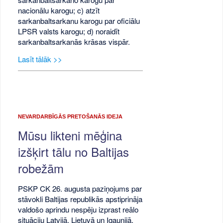
nacionālu karogu; c) atzīt
sarkanbaltsarkanu karogu par oficiālu
LPSR valsts karogu; d) noraidīt
sarkanbaltsarkanās krāsas vispār.
Lasīt tālāk >>
NEVARDARBĪGĀS PRETOŠANĀS IDEJA
Mūsu likteni mēģina
izšķirt tālu no Baltijas
robežām
PSKP CK 26. augusta paziņojums par
stāvokli Baltijas republikās apstiprināja
valdošo aprindu nespēju izprast reālo
situāciju Latvijā, Lietuvā un Igaunijā,