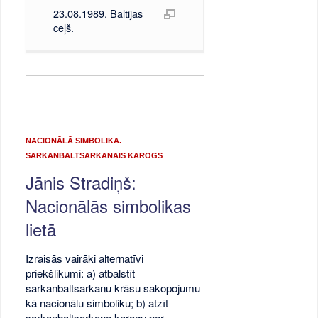
23.08.1989. Baltijas
ceļš.
NACIONĀLĀ SIMBOLIKA.
SARKANBALTSARKANAIS KAROGS
Jānis Stradiņš:
Nacionālās simbolikas
lietā
Izraisās vairāki alternatīvi
priekšlikumi: a) atbalstīt
sarkanbaltsarkanu krāsu sakopojumu
kā nacionālu simboliku; b) atzīt
sarkanbaltsarkano karogu par