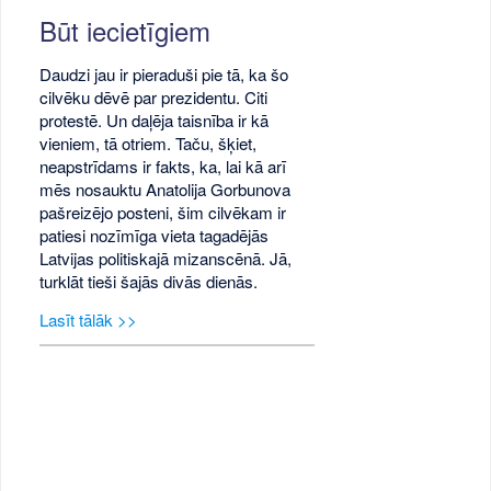
Būt iecietīgiem
Daudzi jau ir pieraduši pie tā, ka šo
cilvēku dēvē par prezidentu. Citi
protestē. Un daļēja taisnība ir kā
vieniem, tā otriem. Taču, šķiet,
neapstrīdams ir fakts, ka, lai kā arī
mēs nosauktu Anatolija Gorbunova
pašreizējo posteni, šim cilvēkam ir
patiesi nozīmīga vieta tagadējās
Latvijas politiskajā mizanscēnā. Jā,
turklāt tieši šajās divās dienās.
Lasīt tālāk >>