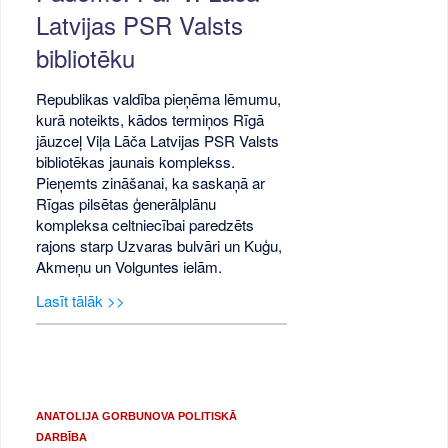
Latvijas PSR Valsts
bibliotēku
Republikas valdība pieņēma lēmumu,
kurā noteikts, kādos termiņos Rīgā
jāuzceļ Viļa Lāča Latvijas PSR Valsts
bibliotēkas jaunais komplekss.
Pieņemts zināšanai, ka saskaņā ar
Rīgas pilsētas ģenerālplānu
kompleksa celtniecībai paredzēts
rajons starp Uzvaras bulvāri un Kuģu,
Akmeņu un Volguntes ielām.
Lasīt tālāk >>
ANATOLIJA GORBUNOVA POLITISKĀ
DARBĪBA