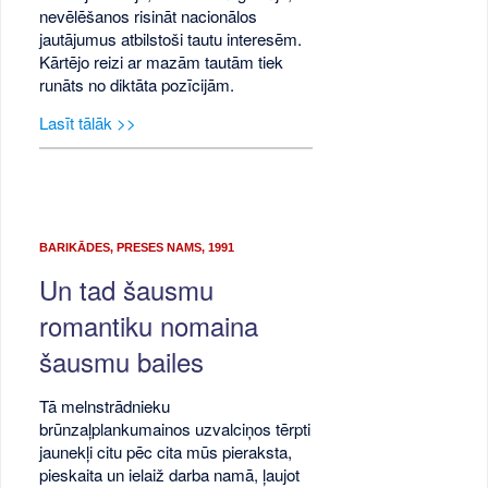
nevēlēšanos risināt nacionālos
jautājumus atbilstoši tautu interesēm.
Kārtējo reizi ar mazām tautām tiek
runāts no diktāta pozīcijām.
Lasīt tālāk >>
BARIKĀDES, PRESES NAMS, 1991
Un tad šausmu
romantiku nomaina
šausmu bailes
Tā melnstrādnieku
brūnzaļplankumainos uzvalciņos tērpti
jaunekļi citu pēc cita mūs pieraksta,
pieskaita un ielaiž darba namā, ļaujot