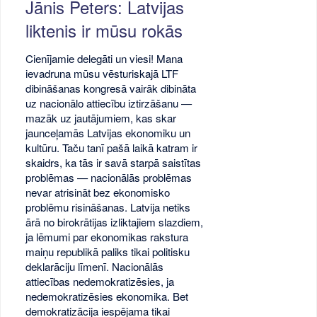
Jānis Peters: Latvijas
liktenis ir mūsu rokās
Cienījamie delegāti un viesi! Mana
ievadruna mūsu vēsturiskajā LTF
dibināšanas kongresā vairāk dibināta
uz nacionālo attiecību iztirzāšanu —
mazāk uz jautājumiem, kas skar
jaunceļamās Latvijas ekonomiku un
kultūru. Taču tanī pašā laikā katram ir
skaidrs, ka tās ir savā starpā saistītas
problēmas — nacionālās problēmas
nevar atrisināt bez ekonomisko
problēmu risināšanas. Latvija netiks
ārā no birokrātijas izliktajiem slazdiem,
ja lēmumi par ekonomikas rakstura
maiņu republikā paliks tikai politisku
deklarāciju līmenī. Nacionālās
attiecības nedemokratizēsies, ja
nedemokratizēsies ekonomika. Bet
demokratizācija iespējama tikai