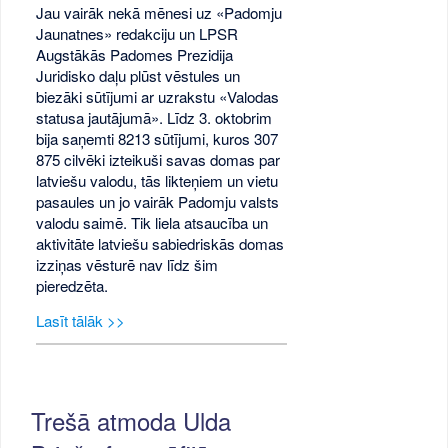
Jau vairāk nekā mēnesi uz «Padomju
Jaunatnes» redakciju un LPSR
Augstākās Padomes Prezidija
Juridisko daļu plūst vēstules un
biezāki sūtījumi ar uzrakstu «Valodas
statusa jautājumā». Līdz 3. oktobrim
bija saņemti 8213 sūtījumi, kuros 307
875 cilvēki izteikuši savas domas par
latviešu valodu, tās likteņiem un vietu
pasaules un jo vairāk Padomju valsts
valodu saimē. Tik liela atsaucība un
aktivitāte latviešu sabiedriskās domas
izziņas vēsturē nav līdz šim
pieredzēta.
Lasīt tālāk >>
Trešā atmoda Ulda