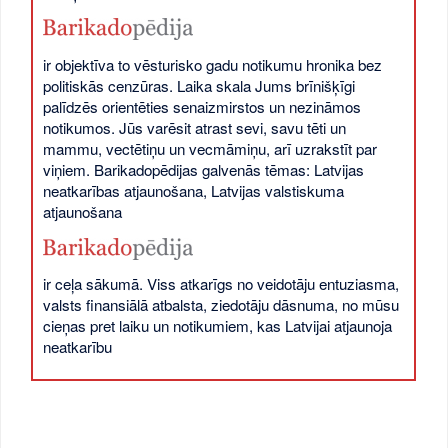
ir objektīva to vēsturisko gadu notikumu hronika bez
politiskās cenzūras. Laika skala Jums brīnišķīgi
palīdzēs orientēties senaizmirstos un nezināmos
notikumos. Jūs varēsit atrast sevi, savu tēti un
mammu, vectētiņu un vecmāmiņu, arī uzrakstīt par
viņiem. Barikadopēdijas galvenās tēmas: Latvijas
neatkarības atjaunošana, Latvijas valstiskuma
atjaunošana
ir ceļa sākumā. Viss atkarīgs no veidotāju entuziasma,
valsts finansiālā atbalsta, ziedotāju dāsnuma, no mūsu
cieņas pret laiku un notikumiem, kas Latvijai atjaunoja
neatkarību