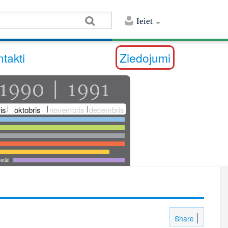
Ieiet
takti
Ziedojumi
is
oktobris
novembris
decembris
utāti
Share