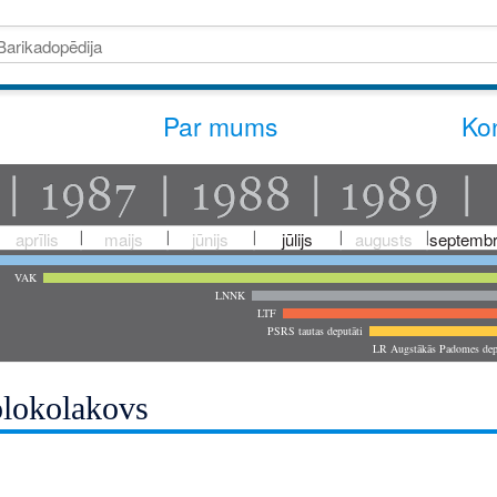
Par mums
Kon
aprīlis
maijs
jūnijs
jūlijs
augusts
septembr
VAK
LNNK
LTF
PSRS tautas deputāti
LR Augstākās Padomes dep
olokolakovs