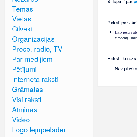
Šī lapa ir par
p
Tēmas
Vietas
Raksti par Jān
Cilvēki
Latviešu val
Organizācijas
«Padomju Jauna
Prese, radio, TV
Par medijiem
Raksti, ko uzra
Pētījumi
Nav pievie
Interneta raksti
Grāmatas
Visi raksti
Atmiņas
Video
Logo lejupielādei