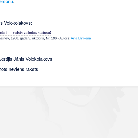
ersonu
.
is Volokolakovs:
odai — valsts valodas statusu!
tne», 1988. gada 5. oktobris, Nr. 190
- Autors:
Aina Blinkena
kstījis Jānis Volokolakovs:
nots neviens raksts