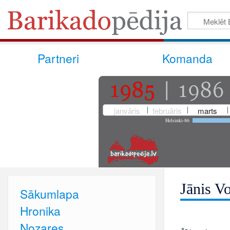
Partneri
Komanda
janvāris
februāris
marts
Helsinki-86
Jānis V
Sākumlapa
Hronika
Nozares