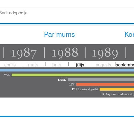
Par mums
Kon
aprīlis
maijs
jūnijs
jūlijs
augusts
septembr
VAK
LNNK
LTF
PSRS tautas deputāti
LR Augstākās Padomes dep