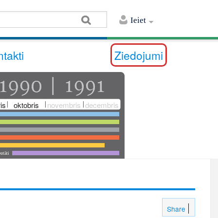
Ieiet
takti
Ziedojumi
is
oktobris
novembris
decembris
utāti
Share