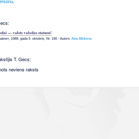
ersonu
.
Gecs:
odai — valsts valodas statusu!
tne», 1988. gada 5. oktobris, Nr. 190
- Autors:
Aina Blinkena
kstījis T. Gecs:
nots neviens raksts