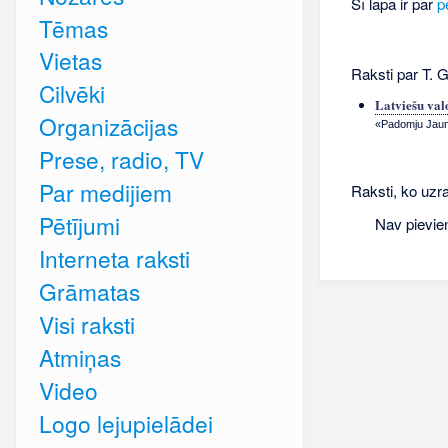
Šī lapa ir par
p
Tēmas
Vietas
Raksti par T. 
Cilvēki
Latviešu val
Organizācijas
«Padomju Jauna
Prese, radio, TV
Par medijiem
Raksti, ko uzra
Pētījumi
Nav pievie
Interneta raksti
Grāmatas
Visi raksti
Atmiņas
Video
Logo lejupielādei