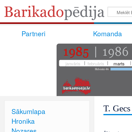
Partneri
Komanda
janvāris
februāris
marts
Helsinki-86
T. Gecs
Sākumlapa
Hronika
Nozares