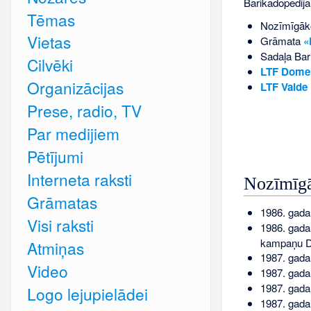
Barikadopēdija 
Tēmas
Nozīmīgāko
Vietas
Grāmata
«
Sadaļa
Bar
Cilvēki
LTF Dome
Organizācijas
LTF Valde
Prese, radio, TV
Par medijiem
Pētījumi
Interneta raksti
Nozīmīgā
Grāmatas
1986. gada
Visi raksti
1986. gada
kampaņu D
Atmiņas
1987. gada
Video
1987. gada
1987. gada
Logo lejupielādei
1987. gada