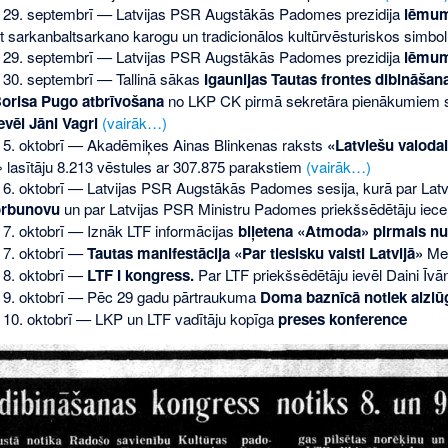
 29. septembrī — Latvijas PSR Augstākās Padomes prezidija
lēmum
tot sarkanbaltsarkano karogu un tradicionālos kultūrvēsturiskos simbo
 29. septembrī — Latvijas PSR Augstākās Padomes prezidija
lēmums
 30. septembrī — Tallinā sākas
Igaunijas Tautas frontes dibināša
orisa Pugo atbrīvošana
no LKP CK pirmā sekretāra pienākumiem s
evēl Jāni Vagri
(vairāk…)
 5. oktobrī — Akadēmiķes Ainas Blinkenas raksts
«Latviešu valoda
 lasītāju 8.213 vēstules ar 307.875 parakstiem
(vairāk…)
 6. oktobrī — Latvijas PSR Augstākās Padomes sesija, kurā par Lat
orbunovu
un par Latvijas PSR Ministru Padomes priekšsēdētāju iece
 7. oktobrī — Iznāk LTF informācijas
biļetena «Atmoda» pirmais 
 7. oktobrī —
Tautas manifestācija «Par tiesisku valsti Latvijā»
Me
 8. oktobrī —
LTF I kongress.
Par LTF priekšsēdētāju ievēl Daini Īv
 9. oktobrī — Pēc 29 gadu pārtraukuma
Doma baznīcā notiek aizl
 10. oktobrī — LKP un LTF vadītāju kopīga
preses konference