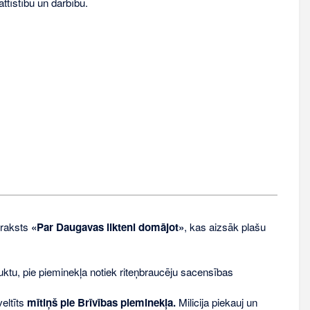
ttīstību un darbību.
 raksts
«Par Daugavas likteni domājot»
, kas aizsāk plašu
auktu, pie pieminekļa notiek riteņbraucēju sacensības
eltīts
mītiņš pie Brīvības pieminekļa.
Milicija piekauj un