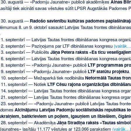
 30. augustā — «Padomju Jaunatne» publicē akadēmiķes
Ainas Bli
asītāji tiek aicināti savas vēstules sūtīt LPSR Augstākās Padomes Pr
 30. augustā —
Radošo savienību kultūras padomes paplašinātajā
ēmumus 8. un 9. oktobrī sasaukt Latvijas Tautas frontes dibināšanas 
ā
 1. septembrī — Latvijas Tautas frontes dibināšanas kongresa organi
 2. septembrī — Paziņojums par LTF dibināšanas kongresu
(vairāk…
 3. septembrī — Publicēts
Jāņa Petera raksts «Es ticu veselīgaji
 6. septembrī — Latvijas Tautas frontes dibināšanas kongresa organi
 8. septembrī — «Padomju Jaunatne» publicē
LTF programmas pro
 9. septembrī — «Padomju Jaunatne» publicē
LTF statūtu projektu
.
 10. septembrī — Mežaparkā tiek nodibināta
Neformālā Tautas fron
 11. septembrī — Notiek
LTF Cēsu rajona organizācijas dibināšan
 14. septembrī — Latvijas Tautas frontes dibināšanas kongresa orga
 21. septembrī — Latvijas Tautas frontes dibināšanas kongresa orga
 23. septembrī — «Padomju Jaunatne» publicē Latvijas Tautas frontes
padomes
Aicinājumu Latvijas Padomju sociālistiskās republikas ie
ukraiņiem, baltkrieviem un poļiem, igauņiem un lībiešiem, čigā
a 28. septembrī — Akadēmiķa
Jāņa Stradiņa raksts «Tautas simboli
aunatnes» lasītāju 11.177 vēstules ar 123.066 parakstiem
(vairāk…