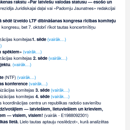
nkenas rakstu «Par latviešu valodas statusu — esošo un
ezidija Juridiskajai daļai vai «Padomju Jaunatnes» redakcijai
 sēdē izveido LTF dibināšanas kongresa rīcības komiteju
kongresu, bet 7. oktobrī rīkot tautas koncertmītiņu
zācijas komitejas
1. sēde
(vairāk…)
)
em spēkiem»
(vairāk…)
zācijas komitejas
2. sēde
(vairāk…)
jektu
.
(vairāk…)
te
(NTF)
(vairāk…)
as konference
(vairāk…)
nizācijas komitejas
3. sēde
(vairāk…)
nizācijas komitejas
4. sēde
(vairāk…)
 koordinācijas centra un republikas radošo savienību
dzīvotājiem — latviešiem, lietuviešiem un krieviem,
niem — visiem, visiem!
(vairāk - E1988092301)
kas lietā.
Lielo tautas aptauju noslēdzot», kurā analizētas
)