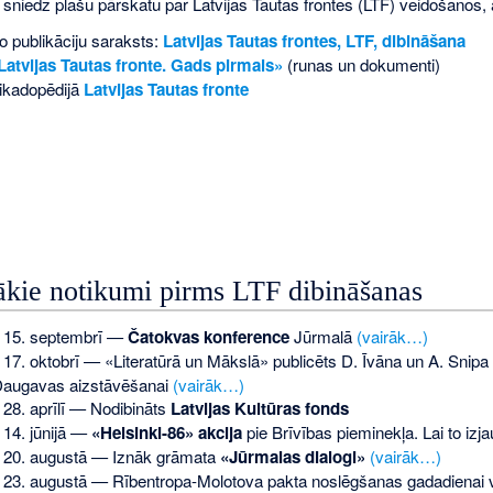
sniedz plašu pārskatu par Latvijas Tautas frontes (LTF) veidošanos, a
 publikāciju saraksts:
Latvijas Tautas frontes, LTF, dibināšana
Latvijas Tautas fronte. Gads pirmais»
(runas un dokumenti)
ikadopēdijā
Latvijas Tautas fronte
kie notikumi pirms LTF dibināšanas
 15. septembrī —
Čatokvas konference
Jūrmalā
(vairāk…)
 17. oktobrī — «Literatūrā un Mākslā» publicēts D. Īvāna un A. Snipa
augavas aizstāvēšanai
(vairāk…)
 28. aprīlī — Nodibināts
Latvijas Kultūras fonds
 14. jūnijā —
«Helsinki-86» akcija
pie Brīvības pieminekļa. Lai to izj
 20. augustā — Iznāk grāmata
«Jūrmalas dialogi»
(vairāk…)
 23. augustā — Rībentropa-Molotova pakta noslēgšanas gadadienai v