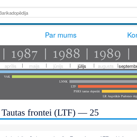
Par mums
Kon
aprīlis
maijs
jūnijs
jūlijs
augusts
septembr
VAK
LNNK
LTF
PSRS tautas deputāti
LR Augstākās Padomes dep
s Tautas frontei (LTF) — 25