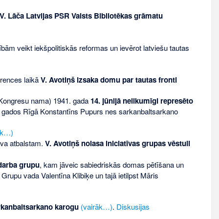
V. Lāča Latvijas PSR Valsts Bibliotēkas grāmatu
ām veikt iekšpolitiskās reformas un ievērot latviešu tautas
rences laikā
V. Avotiņš izsaka domu par tautas fronti
— Kongresu nama) 1941. gada
14. jūnijā nelikumīgi represēto
ara gados Rīgā Konstantīns Pupurs nes sarkanbaltsarkano
āk…)
ova atbalstam.
V. Avotiņš nolasa iniciatīvas grupas vēstuli
darba grupu
, kam jāveic sabiedriskās domas pētīšana un
 Grupu vada Valentīna Klibiķe un tajā ietilpst Māris
rkanbaltsarkano karogu
(vairāk…)
.
Diskusijas