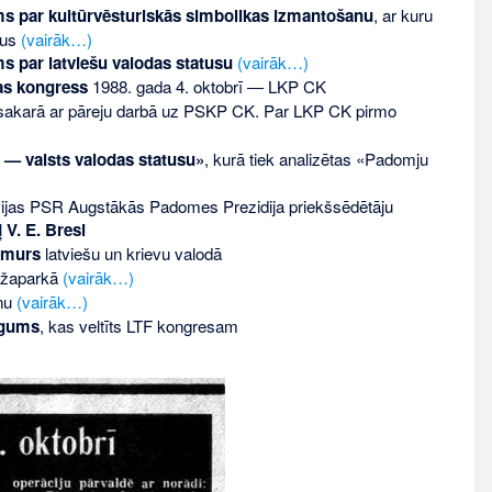
s par kultūrvēsturiskās simbolikas izmantošanu
, ar kuru
lus
(vairāk…)
 par latviešu valodas statusu
(vairāk…)
nas kongress
1988. gada 4. oktobrī — LKP CK
akarā ar pāreju darbā uz PSKP CK. Par LKP CK pirmo
i — valsts valodas statusu»
, kurā tiek analizētas «Padomju
vijas PSR Augstākās Padomes Prezidija priekšsēdētāju
ļ
V. E. Bresi
numurs
latviešu un krievu valodā
žaparkā
(vairāk…)
ānu
(vairāk…)
ūgums
, kas veltīts LTF kongresam