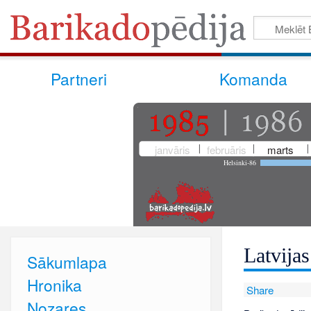
Partneri
Komanda
janvāris
februāris
marts
Helsinki-86
Latvija
Sākumlapa
Hronika
Share
Nozares