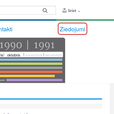
Ieiet
takti
Ziedojumi
is
oktobris
novembris
decembris
utāti