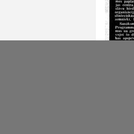
Konfidencialitāte
Darbvirsma