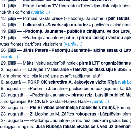
 11. jūlijā — Pirmā
Latvijas TV tiešraide
«Televīzijas diskusiju klubs
okrātisko fronti
(vairāk…)
 13. jūlijā — Pirmais raksts presē («Padomju Jaunatne»)
par Tautas
14. jūlijā —
Laikrakstā «Sovetskaja molodež»
publicēts aicinājums
19. jūlijā —
«Padomju Jaunatne» publicē aicinājumu veidot Latvij
 21. jūlijā — «Padomju Jaunatne» publicē
pirmo lasītāju vēstuļu ap
autas frontes darbības virzieniem
(vairāk…)
26. jūlijā —
Jānis Peters «Padomju Jaunatnē» aicina sasaukt Lat
(vairāk…)
29. jūlijā — Mākslinieku savienībā notiek
pirmā LTF organizēšanas
 3. augustā —
Latvijas TV tiešraide «Televīzijas diskusiju klubs»
n
tājiem pirmo reizi bija iespējams zvanīt raidījuma laikā
 8. augustā —
PSKP CK sekretāra A. Jakovļeva vizīte Rīgā
(vairā
 9. augustā — «Padomju Jaunatne» publicē pirmo paziņojumu, ka
da
a 23. augustā — «Padomju Jaunatne»
pirmo reizi Latvijā publicē 
jot no Igaunijas KP CK laikraksta «Rahva Hääl»
(vairāk…)
 23. augustā —
Pie Brīvības pieminekļa notiek liels mītiņš
, kas or
 23. augustā — Z. Liepiņa un M. Zālītes
rokoperas «Lāčplēsis»
pirm
 27. augustā — «Padomju Jaunatne» pirmo reizi pēckara gados laicīgaj
teoloģijas maģistra
Jura Rubeņa raksts «Kāds ceļš ved uz dievna