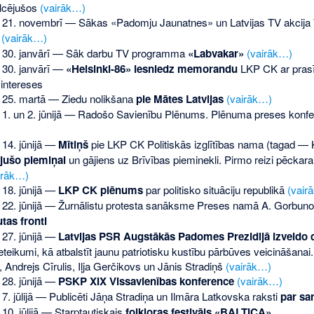
ulcējušos
(vairāk…)
 21. novembrī — Sākas «Padomju Jaunatnes» un Latvijas TV akcija
.
(vairāk…)
 30. janvārī — Sāk darbu TV programma
«Labvakar»
(vairāk…)
 30. janvārī —
«Helsinki-86» iesniedz memorandu
LKP CK ar prasīb
 intereses
 25. martā — Ziedu nolikšana
pie Mātes Latvijas
(vairāk…)
 1. un 2. jūnijā — Radošo Savienību Plēnums. Plēnuma preses konfe
 14. jūnijā —
Mītiņš
pie LKP CK Politiskās izglītības nama (tagad 
ājušo piemiņai
un gājiens uz Brīvības pieminekli. Pirmo reizi pēck
irāk…)
 18. jūnijā —
LKP CK plēnums
par politisko situāciju republikā
(vair
 22. jūnijā — Žurnālistu protesta sanāksme Preses namā A. Gorbun
utas fronti
 27. jūnijā —
Latvijas PSR Augstākās Padomes Prezidijā izveido 
ieteikumi, kā atbalstīt jaunu patriotisku kustību pārbūves veicināšanai.
 Andrejs Cīrulis, Iļja Gerčikovs un Jānis Stradiņš
(vairāk…)
 28. jūnijā —
PSKP XIX Vissavienības konference
(vairāk…)
7. jūlijā — Publicēti Jāņa Stradiņa un Ilmāra Latkovska raksti
par sa
10. jūlijā — Starptautiskais
folkloras festivāls «BALTICA»