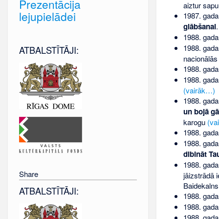
Prezentācija
aiztur sap
lejupielādei
1987. gada
glābšanai
1988. gada
1988. gada
ATBALSTĪTĀJI:
nacionālās
1988. gada
1988. gada
(vairāk…)
1988. gada
un bojā g
karogu
(va
1988. gada
1988. gada
dibināt Ta
1988. gada
Share
jāizstrādā 
Baidekalns,
ATBALSTĪTĀJI:
1988. gada
1988. gada 
1988. gada 