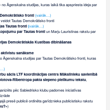
» no Āgenskalna studijas, kuras laikā tika apspriesta ideja par
 Demokrātisko fronti
(vairāk…)
 veidot Tautas Demokrātisko fronti
as Tautas fronti
(
vairāk…)
kopojumu par Tautas fronti
un Marju Lauristinas rakstu par
vijas Demokrātiskās Kustības dibināšanas
 aktīvistu sanāksme
o Āgenskalna studijas par Tautas Demokrātisko fronti, kuras
k…)
rbu sācis LTF koordinācijas centrs Mākslinieku savienībā
Molotova-Rībentropa pakta slepeno pielikumu tekstu
,
ganizēts pēc Sabiedrisko klubu padomes iniciatīvas
izrāde
ā presē publicē ordinēta garīdznieka publicistisku rakstu
mu?»
)