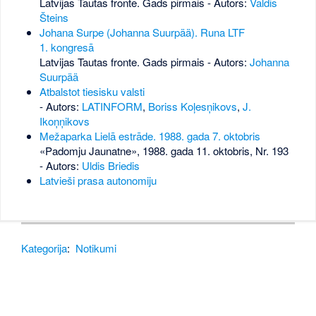
Latvijas Tautas fronte. Gads pirmais - Autors:
Valdis
Šteins
Johana Surpe (Johanna Suurpää). Runa LTF
1. kongresā
Latvijas Tautas fronte. Gads pirmais - Autors:
Johanna
Suurpää
Atbalstot tiesisku valsti
- Autors:
LATINFORM
,
Boriss Koļesņikovs
,
J.
Ikoņņikovs
Mežaparka Lielā estrāde. 1988. gada 7. oktobris
«Padomju Jaunatne», 1988. gada 11. oktobris, Nr. 193
- Autors:
Uldis Briedis
Latvieši prasa autonomiju
Kategorija
:
Notikumi