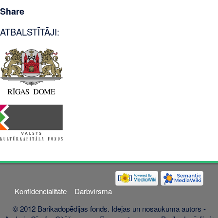
Share
ATBALSTĪTĀJI:
Konfidencialitāte
Darbvirsma
© 2012 Barikadopēdijas fonds. Idejas un nosaukuma autors -