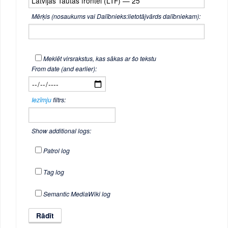
Mērķis (nosaukums vai Dalībnieks:lietotājvārds dalībniekam):
Meklēt virsrakstus, kas sākas ar šo tekstu
From date (and earlier):
Iezīmju
filtrs:
Show additional logs:
Patrol log
Tag log
Semantic MediaWiki log