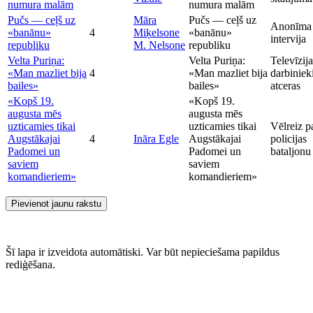
numura malām
numura malām
Pučs — ceļš uz
Māra
Pučs — ceļš uz
Anonīma
«banānu»
4
Miķelsone
«banānu»
intervija
republiku
M. Nelsone
republiku
Velta Puriņa:
Velta Puriņa:
Televīzija
«Man mazliet bija
4
«Man mazliet bija
darbiniek
bailes»
bailes»
atceras
«Kopš 19.
«Kopš 19.
augusta mēs
augusta mēs
uzticamies tikai
uzticamies tikai
Vēlreiz p
Augstākajai
4
Ināra Egle
Augstākajai
policijas
Padomei un
Padomei un
bataljonu
saviem
saviem
komandieriem»
komandieriem»
Pievienot jaunu rakstu
Šī lapa ir izveidota automātiski. Var būt nepieciešama papildus
rediģēšana.