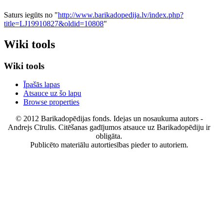
Saturs iegūts no "
http://www.barikadopedija.lv/index.php?
title=LJ19910827&oldid=10808
"
Wiki tools
Wiki tools
Īpašās lapas
Atsauce uz šo lapu
Browse properties
© 2012 Barikadopēdijas fonds. Idejas un nosaukuma autors -
Andrejs Cīrulis. Citēšanas gadījumos atsauce uz Barikadopēdiju ir
obligāta.
Publicēto materiālu autortiesības pieder to autoriem.