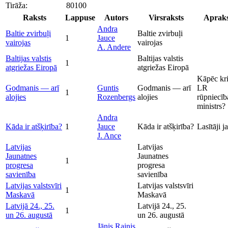
Tirāža:
80100
Raksts
Lappuse
Autors
Virsraksts
Apraks
Andra
Baltie zvirbuļi
Baltie zvirbuļi
1
Jauce
vairojas
vairojas
A. Andere
Baltijas valstis
Baltijas valstis
1
atgriežas Eiropā
atgriežas Eiropā
Kāpēc kri
Godmanis — arī
Guntis
Godmanis — arī
LR
1
alojies
Rozenbergs
alojies
rūpniecīb
ministrs?
Andra
Kāda ir atšķirība?
1
Jauce
Kāda ir atšķirība?
Lasītāji j
J. Ance
Latvijas
Latvijas
Jaunatnes
Jaunatnes
1
progresa
progresa
savienība
savienība
Latvijas valstsvīri
Latvijas valstsvīri
1
Maskavā
Maskavā
Latvijā 24., 25.
Latvijā 24., 25.
1
un 26. augustā
un 26. augustā
Jānis Rainis