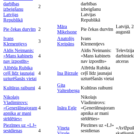
darbības
darbības
2
izbeigšanu
izbeigšanu
Latvijas
Latvijas
Republikā
Republikā
Māra
Latvijā, 2
Pie čekas durvīm
2
Pie čekas durvīm
Miķelsone
augustā
Ivans
Anatolijs
Ivans
3
Klementjevs
Kreipāns
Klementjevs
Aldis Neimanis:
Aldis Neimanis:
Televīzija
«Mans kabinets
4
«Mans kabinets
darbiniek
nav izpostīts»
nav izpostīts»
atceras
Alfrēda Rubika
Alfrēda Rubika
ceļš līdz jaunajai
4
Ina Birzule
ceļš līdz jaunajai
uzturēšanās vietai
uzturēšanās vietai
Gita
Kultūras raibumi
4
Kultūras raibumi
Valtenberga
Nikolajs
Nikolajs
Vladimirovs:
Vladimirovs:
«Ģenerālmajoram
4
Ināra Egle
«Ģenerālmajoram
apnika ar mani
apnika ar mani
strīdēties»
strīdēties»
Piezīmes uz «LJ»
Piezīmes uz «LJ»
Vineta
«Avīžpui
sestdienas
4
sestdienas
Vizule
skatījumā