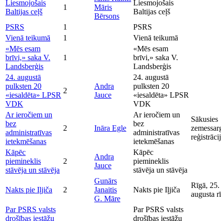
Liesmojošais
Liesmojošais
1
Māris
Baltijas ceļš
Baltijas ceļš
Bērsons
PSRS
1
PSRS
Vienā teikumā
1
Vienā teikumā
«Mēs esam
«Mēs esam
brīvi,» saka V.
1
brīvi,» saka V.
Landsberģis
Landsberģis
24. augustā
24. augustā
pulksten 20
Andra
pulksten 20
2
«iesaldēta» LPSR
Jauce
«iesaldēta» LPSR
VDK
VDK
Ar ieročiem un
Ar ieročiem un
Sākusies
bez
bez
2
Ināra Egle
zemessar
administratīvas
administratīvas
reģistrāci
ietekmēšanas
ietekmēšanas
Kāpēc
Kāpēc
Andra
piemineklis
2
piemineklis
Jauce
stāvēja un stāvēja
stāvēja un stāvēja
Gunārs
Rīgā, 25.
Nakts pie Iļjiča
2
Janaitis
Nakts pie Iļjiča
augusta rī
G. Māre
Par PSRS valsts
Par PSRS valsts
drošības iestāžu
drošības iestāžu