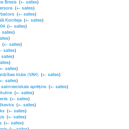
ns Bresis
‎
(
← saites
)
tersons
‎
(
← saites
)
rbačovs
‎
(
← saites
)
lā Komiteja
‎
(
← saites
)
904
‎
(
← saites
)
 saites
)
ites
)
‎
(
← saites
)
← saites
)
 saites
)
aites
)
← saites
)
ardzības klubs (VAK)
‎
(
← saites
)
← saites
)
 saimnieciskais aprēķins
‎
(
← saites
)
kulme
‎
(
← saites
)
enis
‎
(
← saites
)
aškevics
‎
(
← saites
)
aks
‎
(
← saites
)
ķis
‎
(
← saites
)
s
‎
(
← saites
)
ecis
‎
(
← saites
)