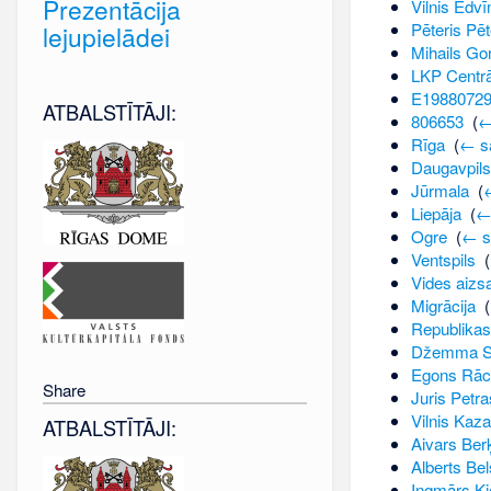
Prezentācija
Vilnis Edvī
Pēteris Pē
lejupielādei
Mihails Go
LKP Centrā
E1988072
ATBALSTĪTĀJI:
806653
‎
(
←
Rīga
‎
(
← sa
Daugavpils
Jūrmala
‎
(
Liepāja
‎
(
←
Ogre
‎
(
← s
Ventspils
‎
(
Vides aizs
Migrācija
‎
(
Republikas
Džemma S
Egons Rāc
Share
Juris Petr
Vilnis Kaz
ATBALSTĪTĀJI:
Aivars Ber
Alberts Bel
Ingmārs Ķi