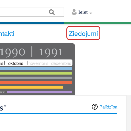
Ieiet
takti
Ziedojumi
is
oktobris
novembris
decembris
utāti
s"
Palīdzība