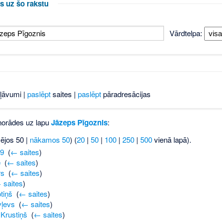
s uz šo rakstu
Vārdtelpa:
ļāvumi |
paslēpt
saites |
paslēpt
pāradresācijas
 norādes uz lapu
Jāzeps Pīgoznis
:
šējos 50 |
nākamos 50
) (
20
|
50
|
100
|
250
|
500
vienā lapā).
9
‎
(
← saites
)
e
‎
(
← saites
)
rs
‎
(
← saites
)
 saites
)
tiņš
‎
(
← saites
)
vļevs
‎
(
← saites
)
Krustiņš
‎
(
← saites
)