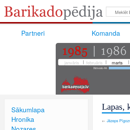
Partneri
Komanda
janvāris
februāris
marts
Helsinki-86
Lapas, k
Sākumlapa
Hronika
←
Jāzeps Pīgozn
Nozares