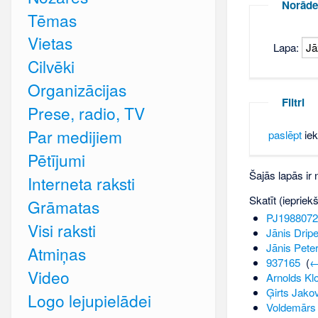
Norāde
Tēmas
Vietas
Lapa:
Cilvēki
Organizācijas
Filtri
Prese, radio, TV
Par medijiem
paslēpt
iek
Pētījumi
Šajās lapās ir
Interneta raksti
Skatīt (iepriek
Grāmatas
PJ1988072
Visi raksti
Jānis Drip
Jānis Pete
Atmiņas
937165
‎
(
←
Video
Arnolds Klo
Ģirts Jako
Logo lejupielādei
Voldemārs 