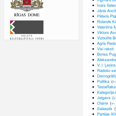
Ivars Selec
Jānis Ancīt
Pēteris Pla
Rolands Ka
Valentīns 
Viktors Avo
Vizbulīte B
Agris Redo
Visi raksti
‎
Boriss Pug
Aleksandrs
V. I. Ļeņins
Radošo sav
Demogrāfij
Politika
‎
(
←
TestaRaks
Kategorija:
Jelgava
‎
(
←
Olaine
‎
(
← 
Salaspils
‎
(
Partijas X