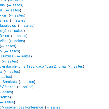
kis
‎
(
← saites
)
is
‎
(
← saites
)
kidis
‎
(
← saites
)
lniņš
‎
(
← saites
)
Maculevičs
‎
(
← saites
)
tiņš
‎
(
← saites
)
ērziņa
‎
(
← saites
)
vičs
‎
(
← saites
)
(
← saites
)
o
‎
(
← saites
)
 Drīzulis
‎
(
← saites
)
‎
(
← saites
)
ienību plēnums 1988. gada 1. un 2. jūnijā
‎
(
← saites
)
a
‎
(
← saites
)
 saites
)
tuSaraksts
‎
(
← saites
)
Avīžraksti
‎
(
← saites
)
 saites
)
saites
)
← saites
)
IX Vissavienības konference
‎
(
← saites
)