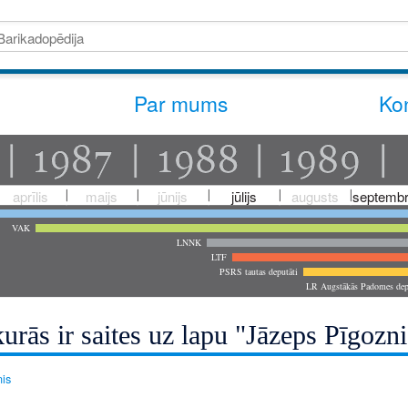
Par mums
Kon
aprīlis
maijs
jūnijs
jūlijs
augusts
septembr
VAK
LNNK
LTF
PSRS tautas deputāti
LR Augstākās Padomes dep
urās ir saites uz lapu "Jāzeps Pīgozni
is