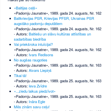
«Baltijas ceļš»
«Padomju Jaunatne», 1989. gada 24. augusts, Nr. 162
Baltkrievijas PSR, Krievijas PFSR, Ukrainas PSR
augstāko padomju deputātiem
«Padomju Jaunatne», 1989. gada 24. augusts, Nr. 162
- Autors:
Baltiešu un slāvu kultūras attīstības un
sadarbības biedrība
Vai priekšroka intuīcijai?
«Padomju Jaunatne», 1989. gada 24. augusts, Nr. 162
- Autors:
Ivars Redisons
No augšas raugoties
«Padomju Jaunatne», 1989. gada 25. augusts, Nr. 163
- Autors:
Aivars Liepiņš
Tikai tā!
«Padomju Jaunatne», 1989. gada 25. augusts, Nr. 163
- Autors:
Ieva Zvīdre
«...ziedu laikus piedzīvot»
«Padomju Jaunatne», 1989. gada 25. augusts, Nr. 163
- Autors:
Ināra Egle
Mēs zinām savu ceļu!