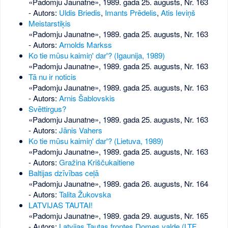
«Padomju Jaunatne», 1989. gada 25. augusts, Nr. 163
- Autors:
Uldis Briedis
,
Imants Prēdelis
,
Atis Ieviņš
Meistarstiķis
«Padomju Jaunatne», 1989. gada 25. augusts, Nr. 163
- Autors:
Arnolds Markss
Ko tie mūsu kaimiņ' dar'? (Igaunija, 1989)
«Padomju Jaunatne», 1989. gada 25. augusts, Nr. 163
Tā nu ir noticis
«Padomju Jaunatne», 1989. gada 25. augusts, Nr. 163
- Autors:
Arnis Šablovskis
Svēttirgus?
«Padomju Jaunatne», 1989. gada 25. augusts, Nr. 163
- Autors:
Jānis Vahers
Ko tie mūsu kaimiņ' dar'? (Lietuva, 1989)
«Padomju Jaunatne», 1989. gada 25. augusts, Nr. 163
- Autors:
Gražina Kriščukaitiene
Baltijas dzīvības ceļā
«Padomju Jaunatne», 1989. gada 26. augusts, Nr. 164
- Autors:
Talita Žukovska
LATVIJAS TAUTAI!
«Padomju Jaunatne», 1989. gada 29. augusts, Nr. 165
- Autors:
Latvijas Tautas frontes Domes valde (LTF