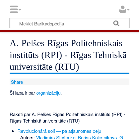
A. Pelšes Rīgas Politehniskais
institūts (RPI) - Rīgas Tehniskā
universitāte (RTU)
Share
Šī lapa ir par
organizāciju
.
Raksti par A. Pelšes Rīgas Politehniskais institūts (RPI) -
Rīgas Tehniskā universitāte (RTU)
Revolucionārā solī — pa atjaunotnes ceļu
- Autors:
Vladimirs Stešenko
,
Boriss Koļesņikovs
,
G.