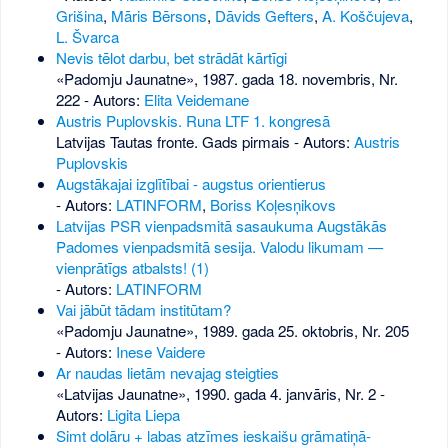
Grišina
,
Māris Bērsons
,
Dāvids Gefters
,
A. Koščujeva
,
L. Švarca
Nevis tēlot darbu, bet strādāt kārtīgi
«Padomju Jaunatne», 1987. gada 18. novembris, Nr.
222
- Autors:
Elita Veidemane
Austris Puplovskis. Runa LTF 1. kongresā
Latvijas Tautas fronte. Gads pirmais - Autors:
Austris
Puplovskis
Augstākajai izglītībai - augstus orientierus
- Autors:
LATINFORM
,
Boriss Koļesņikovs
Latvijas PSR vienpadsmitā sasaukuma Augstākās
Padomes vienpadsmitā sesija. Valodu likumam —
vienprātīgs atbalsts! (1)
- Autors:
LATINFORM
Vai jābūt tādam institūtam?
«Padomju Jaunatne», 1989. gada 25. oktobris, Nr. 205
- Autors:
Inese Vaidere
Ar naudas lietām nevajag steigties
«Latvijas Jaunatne», 1990. gada 4. janvāris, Nr. 2
-
Autors:
Ligita Liepa
Simt dolāru + labas atzīmes ieskaišu grāmatiņā-