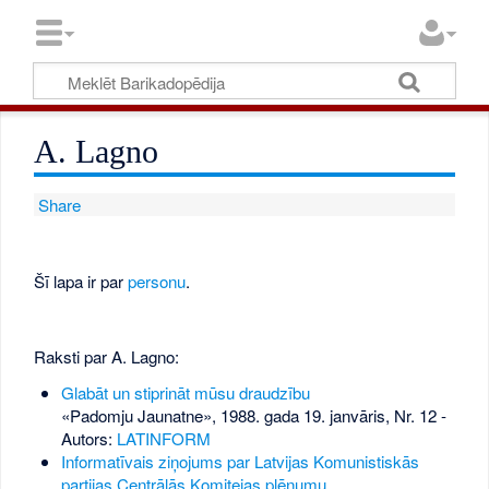
A. Lagno
Share
Šī lapa ir par
personu
.
Raksti par A. Lagno:
Glabāt un stiprināt mūsu draudzību
«Padomju Jaunatne», 1988. gada 19. janvāris, Nr. 12
-
Autors:
LATINFORM
Informatīvais ziņojums par Latvijas Komunistiskās
partijas Centrālās Komitejas plēnumu