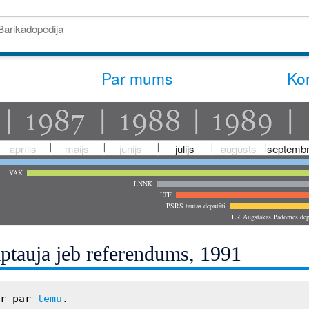
Par mums
Kon
aprīlis
maijs
jūnijs
jūlijs
augusts
septembr
VAK
LNNK
LTF
PSRS tautas deputāti
LR Augstākās Padomes dep
aptauja jeb referendums, 1991
r par 
tēmu