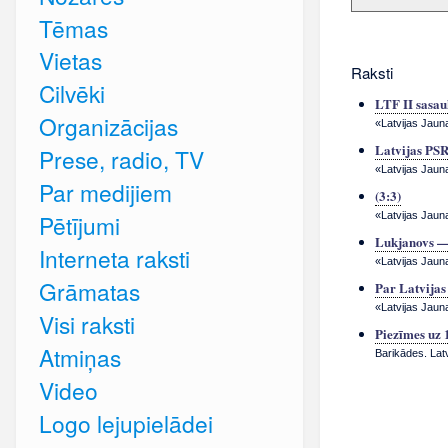
Tēmas
Vietas
Raksti
Cilvēki
LTF II sasa
Organizācijas
«Latvijas Jauna
Latvijas PSR
Prese, radio, TV
«Latvijas Jaun
Par medijiem
(3:3)
«Latvijas Jauna
Pētījumi
Lukjanovs —
Interneta raksti
«Latvijas Jaun
Grāmatas
Par Latvijas
«Latvijas Jaun
Visi raksti
Piezīmes uz
Atmiņas
Barikādes. Lat
Video
Logo lejupielādei