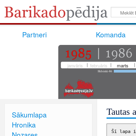
Partneri
Komanda
janvāris
februāris
marts
Helsinki-86
Tautas 
Sākumlapa
Hronika
Šī lapa i
Nozares