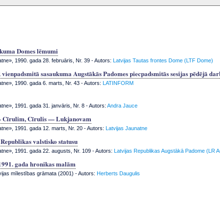
ukuma Domes lēmumi
tne», 1990. gada 28. februāris, Nr. 39
- Autors:
Latvijas Tautas frontes Dome (LTF Dome)
 vienpadsmitā sasaukuma Augstākās Padomes piecpadsmitās sesijas pēdējā dar
atne», 1990. gada 6. marts, Nr. 43
- Autors:
LATINFORM
tne», 1991. gada 31. janvāris, Nr. 8
- Autors:
Andra Jauce
 Cīrulim, Cīrulis — Lukjanovam
atne», 1991. gada 12. marts, Nr. 20
- Autors:
Latvijas Jaunatne
 Republikas valstisko statusu
atne», 1991. gada 22. augusts, Nr. 109
- Autors:
Latvijas Republikas Augstākā Padome (LR 
 1991. gada hronikas malām
vijas mīlestības grāmata (2001) - Autors:
Herberts Daugulis