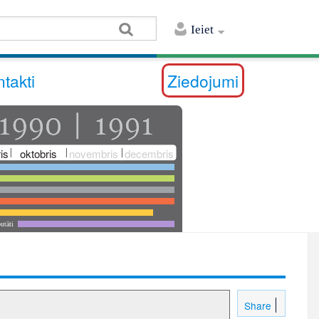
Ieiet
takti
Ziedojumi
is
oktobris
novembris
decembris
utāti
Share