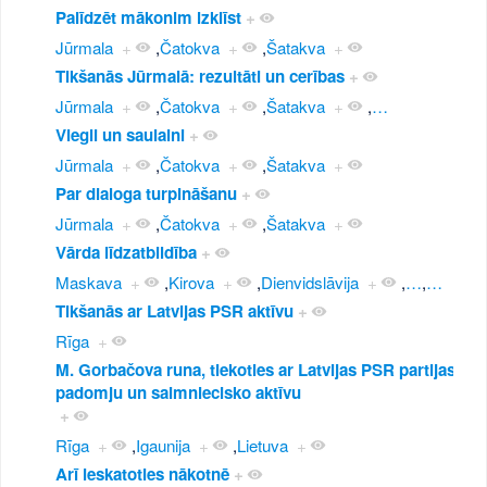
Palīdzēt mākonim izklīst
+
Jūrmala
+
,
Čatokva
+
,
Šatakva
+
Tikšanās Jūrmalā: rezultāti un cerības
+
Jūrmala
+
,
Čatokva
+
,
Šatakva
+
,
…
Viegli un saulaini
+
Jūrmala
+
,
Čatokva
+
,
Šatakva
+
Par dialoga turpināšanu
+
Jūrmala
+
,
Čatokva
+
,
Šatakva
+
Vārda līdzatbildība
+
Maskava
+
,
Kirova
+
,
Dienvidslāvija
+
,
…
,
…
Tikšanās ar Latvijas PSR aktīvu
+
Rīga
+
M. Gorbačova runa, tiekoties ar Latvijas PSR partijas,
padomju un saimniecisko aktīvu
+
Rīga
+
,
Igaunija
+
,
Lietuva
+
Arī ieskatoties nākotnē
+