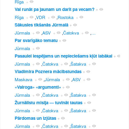
Rīga
+
Vai runāt pa jaunam un darīt pa vecam?
+
Rīga
+
,
VDR
+
,
Rostoka
+
Sākusies tikšanās Jūrmalā
+
Jūrmala
+
,
ASV
+
,
Čatokva
+
,
…
Par svarīgāko tematu
+
Jūrmala
+
Pasaulei iespējams un nepieciešams kļūt labākai
+
Jūrmala
+
,
Čatokva
+
,
Šatakva
+
Vladimira Poznera mācībstundas
+
Maskava
+
,
Jūrmala
+
,
ASV
+
«Vairoga» «argumenti»
+
Jūrmala
+
,
Čatokva
+
,
Šatakva
+
Žurnālistu misija — tuvināt tautas
+
Jūrmala
+
,
Čatokva
+
,
Šatakva
+
Pārdomas un izjūtas
+
Jūrmala
+
,
Čatokva
+
,
Šatakva
+