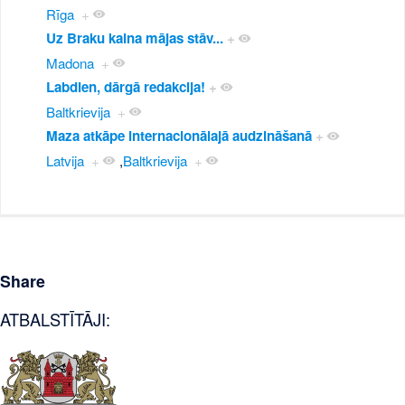
Rīga
+
Uz Braku kalna mājas stāv...
+
Madona
+
Labdien, dārgā redakcija!
+
Baltkrievija
+
Maza atkāpe internacionālajā audzināšanā
+
Latvija
+
,
Baltkrievija
+
Share
ATBALSTĪTĀJI: