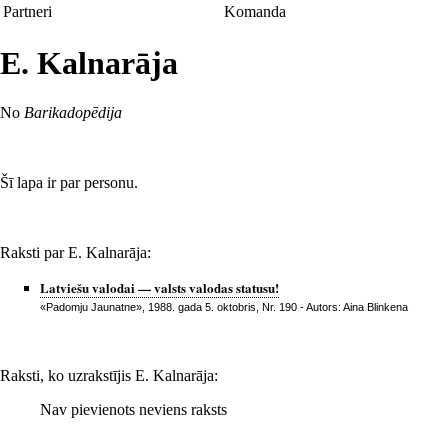
Partneri
Komanda
E. Kalnarāja
No
Barikadopēdija
Šī lapa ir par
personu
.
Raksti par E. Kalnarāja:
Latviešu valodai — valsts valodas statusu!
«Padomju Jaunatne», 1988. gada 5. oktobris, Nr. 190
- Autors:
Aina Blinkena
Raksti, ko uzrakstījis E. Kalnarāja:
Nav pievienots neviens raksts