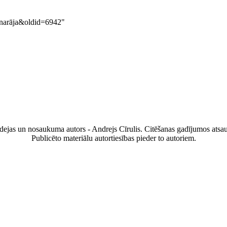
lnarāja&oldid=6942
"
ejas un nosaukuma autors - Andrejs Cīrulis. Citēšanas gadījumos atsau
Publicēto materiālu autortiesības pieder to autoriem.