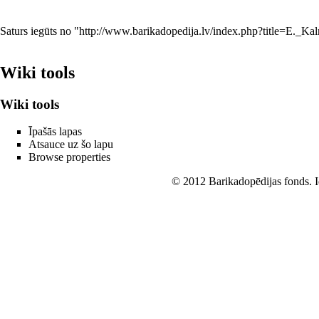
Saturs iegūts no "
http://www.barikadopedija.lv/index.php?title=E._Ka
Wiki tools
Wiki tools
Īpašās lapas
Atsauce uz šo lapu
Browse properties
© 2012 Barikadopēdijas fonds. Id