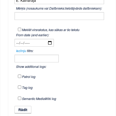
Mērķis (nosaukums vai Dalībnieks:lietotājvārds dalībniekam):
Meklēt virsrakstus, kas sākas ar šo tekstu
From date (and earlier):
Iezīmju
filtrs:
Show additional logs:
Patrol log
Tag log
Semantic MediaWiki log