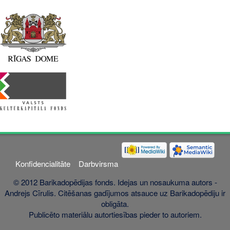
Konfidencialitāte
Darbvirsma
© 2012 Barikadopēdijas fonds. Idejas un nosaukuma autors -
Andrejs Cīrulis. Citēšanas gadījumos atsauce uz Barikadopēdiju ir
obligāta.
Publicēto materiālu autortiesības pieder to autoriem.