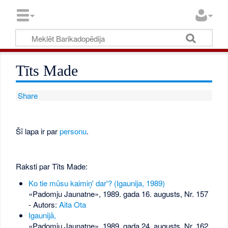
Tīts Made
Share
Šī lapa ir par
personu
.
Raksti par Tīts Made:
Ko tie mūsu kaimiņ' dar'? (Igaunija, 1989)
«Padomju Jaunatne», 1989. gada 16. augusts, Nr. 157
- Autors:
Aita Ota
Igaunijā,
«Padomju Jaunatne», 1989. gada 24. augusts, Nr. 162