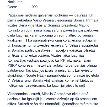
Notikums:
Gads:
1990
Pagājušās nedējas galvenais notikums — Igaunijas KP
pirmā sekretāra Vaino Veljasa viesošanās Somijā. Pirmajā
vizītes dienā viņš tikās ar Somijas prezidentu Mauno
Koivisto un 55 minūšu ilgajā sarunā pavēstīja par pārbūves
gaitu Igaunijā, kā arī padomju un somu attiecību jaunajām
kvalitātēm. Tika pārrunāti ekonomisko attiecību jautājumi
un kopuzņēmumu izveides iespējas. V. Veljass apspriedās
ar Somijas partiju pārstāvjiem, apceļoja vairākas pilsētas
un tikās ar to iedzīvotājiem. Vizītes laikā Igaunijas
Kompartijas vadītājs paziņoja, ka IKP līdz nākamajam
PSKP kongresam neizvirzīs jautājumu par partijas pilnīgu
patstāvību. Tas igauņos izraisīja neizpratni. Lai ieviestu
skaidrību, «Noorte Hääl» pārpublicēja somu avīzē ievietoto
V. Veljasa runu. Somijā viņš atteicās komentēt Lietuvas
notikumus, uzsvērdams, ka Igaunijai jāiet cits ceļš.
Viesodamies Lietuvā, Mihails Gorbačovs cita starpā
paziņoja, ka Igaunijā jau izsenis dzīvojis ap 40 procentiem
slāvu. Sakarā ar šo dezinformāciju ģenerālsekretāram tika