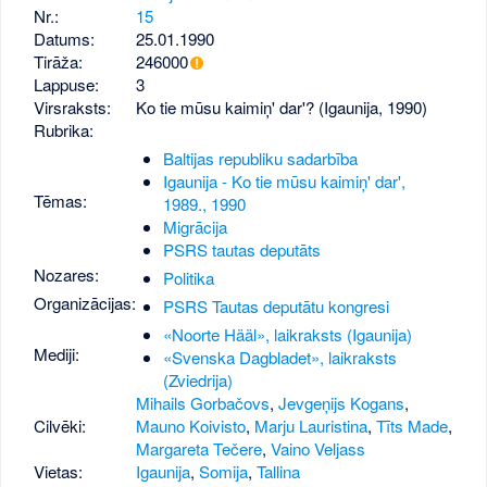
Nr.:
15
Datums:
25.01.1990
Tirāža:
246000
Lappuse:
3
Virsraksts:
Ko tie mūsu kaimiņ' dar'? (Igaunija, 1990)
Rubrika:
Baltijas republiku sadarbība
Igaunija - Ko tie mūsu kaimiņ' dar',
Tēmas:
1989., 1990
Migrācija
PSRS tautas deputāts
Nozares:
Politika
Organizācijas:
PSRS Tautas deputātu kongresi
«Noorte Hääl», laikraksts (Igaunija)
Mediji:
«Svenska Dagbladet», laikraksts
(Zviedrija)
Mihails Gorbačovs
,
Jevgeņijs Kogans
,
Cilvēki:
Mauno Koivisto
,
Marju Lauristina
,
Tīts Made
,
Margareta Tečere
,
Vaino Veljass
Vietas:
Igaunija
,
Somija
,
Tallina