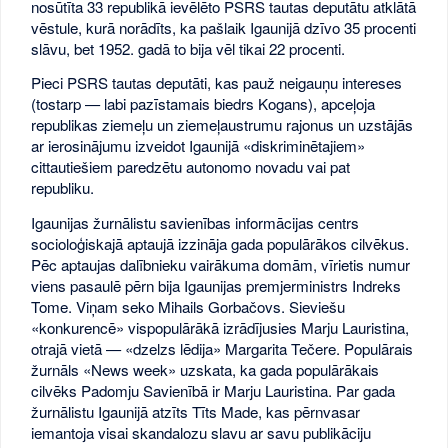
nosūtīta 33 republikā ievēlēto PSRS tautas deputātu atklātā
vēstule, kurā norādīts, ka pašlaik Igaunijā dzīvo 35 procenti
slāvu, bet 1952. gadā to bija vēl tikai 22 procenti.
Pieci PSRS tautas deputāti, kas pauž neigauņu intereses
(tostarp — labi pazīstamais biedrs Kogans), apceļoja
republikas ziemeļu un ziemeļaustrumu rajonus un uzstājās
ar ierosinājumu izveidot Igaunijā «diskriminētajiem»
cittautiešiem paredzētu autonomo novadu vai pat
republiku.
Igaunijas žurnālistu savienības informācijas centrs
socioloģiskajā aptaujā izzināja gada populārākos cilvēkus.
Pēc aptaujas dalībnieku vairākuma domām, vīrietis numur
viens pasaulē pērn bija Igaunijas premjerministrs Indreks
Tome. Viņam seko Mihails Gorbačovs. Sieviešu
«konkurencē» vispopulārākā izrādījusies Marju Lauristina,
otrajā vietā — «dzelzs lēdija» Margarita Tečere. Populārais
žurnāls «News week» uzskata, ka gada populārākais
cilvēks Padomju Savienībā ir Marju Lauristina. Par gada
žurnālistu Igaunijā atzīts Tīts Made, kas pērnvasar
iemantoja visai skandalozu slavu ar savu publikāciju