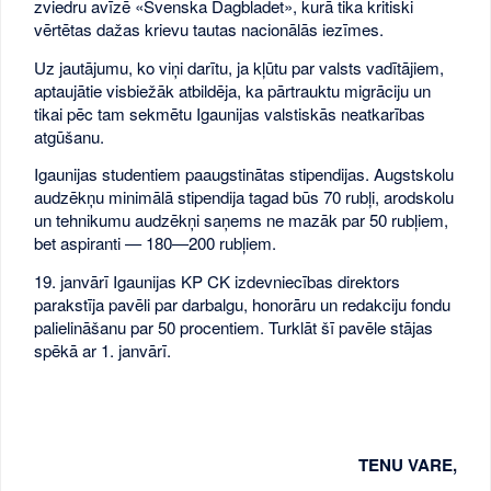
zviedru avīzē «Svenska Dagbladet», kurā tika kritiski
vērtētas dažas krievu tautas nacionālās iezīmes.
Uz jautājumu, ko viņi darītu, ja kļūtu par valsts vadītājiem,
aptaujātie visbiežāk atbildēja, ka pārtrauktu migrāciju un
tikai pēc tam sekmētu Igaunijas valstiskās neatkarības
atgūšanu.
Igaunijas studentiem paaugstinātas stipendijas. Augstskolu
audzēkņu minimālā stipendija tagad būs 70 rubļi, arodskolu
un tehnikumu audzēkņi saņems ne mazāk par 50 rubļiem,
bet aspiranti — 180—200 rubļiem.
19. janvārī Igaunijas KP CK izdevniecības direktors
parakstīja pavēli par darbalgu, honorāru un redakciju fondu
palielināšanu par 50 procentiem. Turklāt šī pavēle stājas
spēkā ar 1. janvārī.
TENU VARE,