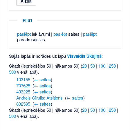
Filtri
paslēpt
iekļāvumi |
paslēpt
saites |
paslēpt
pāradresācijas
Šajās lapās ir norādes uz lapu
Visvaldis Skujiņš
:
Skatīt (iepriekšējos 50 | nākamos 50) (
20
|
50
|
100
|
250
|
500
vienā lapā).
103155
‎
(
← saites
)
707625
‎
(
← saites
)
493225
‎
(
← saites
)
Andrejs Cīrulis: Atsitiens
‎
(
← saites
)
832595
‎
(
← saites
)
Skatīt (iepriekšējos 50 | nākamos 50) (
20
|
50
|
100
|
250
|
500
vienā lapā).