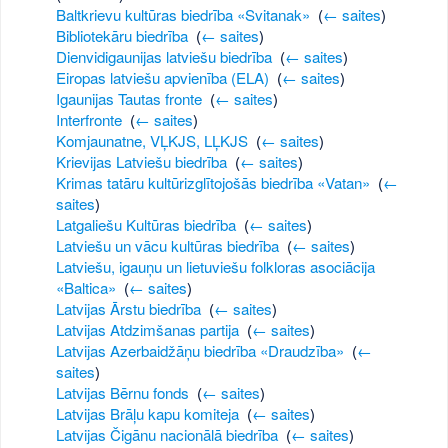
Baltkrievu kultūras biedrība «Svitanak»
‎
(
← saites
)
Bibliotekāru biedrība
‎
(
← saites
)
Dienvidigaunijas latviešu biedrība
‎
(
← saites
)
Eiropas latviešu apvienība (ELA)
‎
(
← saites
)
Igaunijas Tautas fronte
‎
(
← saites
)
Interfronte
‎
(
← saites
)
Komjaunatne, VĻKJS, LĻKJS
‎
(
← saites
)
Krievijas Latviešu biedrība
‎
(
← saites
)
Krimas tatāru kultūrizglītojošās biedrība «Vatan»
‎
(
←
saites
)
Latgaliešu Kultūras biedrība
‎
(
← saites
)
Latviešu un vācu kultūras biedrība
‎
(
← saites
)
Latviešu, igauņu un lietuviešu folkloras asociācija
«Baltica»
‎
(
← saites
)
Latvijas Ārstu biedrība
‎
(
← saites
)
Latvijas Atdzimšanas partija
‎
(
← saites
)
Latvijas Azerbaidžāņu biedrība «Draudzība»
‎
(
←
saites
)
Latvijas Bērnu fonds
‎
(
← saites
)
Latvijas Brāļu kapu komiteja
‎
(
← saites
)
Latvijas Čigānu nacionālā biedrība
‎
(
← saites
)