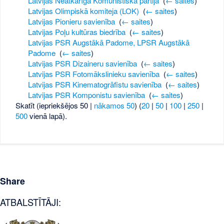
Latvijas Neatkarīgā Komunistiskā partija
‎
(
← saites
)
Latvijas Olimpiskā komiteja (LOK)
‎
(
← saites
)
Latvijas Pionieru savienība
‎
(
← saites
)
Latvijas Poļu kultūras biedrība
‎
(
← saites
)
Latvijas PSR Augstākā Padome, LPSR Augstākā
Padome
‎
(
← saites
)
Latvijas PSR Dizaineru savienība
‎
(
← saites
)
Latvijas PSR Fotomākslinieku savienība
‎
(
← saites
)
Latvijas PSR Kinematogrāfistu savienība
‎
(
← saites
)
Latvijas PSR Komponistu savienība
‎
(
← saites
)
Skatīt (iepriekšējos 50 |
nākamos 50
) (
20
|
50
|
100
|
250
|
500
vienā lapā).
Share
ATBALSTĪTĀJI: