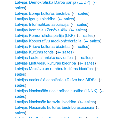
Latvijas Demokrātiskā Darba partija (LDDP)
‎
(
←
saites
)
Latvijas Ebreju kultūras biedrība
‎
(
← saites
)
Latvijas Igauņu biedrība
‎
(
← saites
)
Latvijas Informātikas asociācija
‎
(
← saites
)
Latvijas komiteja «Ženēva-49»
‎
(
← saites
)
Latvijas Komunistiskā partija (LKP)
‎
(
← saites
)
Latvijas Kooperatīvu arodkonfederācija
‎
(
← saites
)
Latvijas Krievu kultūras biedrība
‎
(
← saites
)
Latvijas Kultūras fonds
‎
(
← saites
)
Latvijas Lauksaimnieku savienība
‎
(
← saites
)
Latvijas Lietuviešu kultūras biedrība
‎
(
← saites
)
Latvijas Moldāvu un rumāņu kultūras biedrība
‎
(
←
saites
)
Latvijas nacionālā asociācija «Dzīve bez AIDS»
‎
(
←
saites
)
Latvijas Nacionālās neatkarības kustība (LNNK)
‎
(
←
saites
)
Latvijas Nacionālo karavīru biedrība
‎
(
← saites
)
Latvijas Nacionālo kultūras biedrību asociācija
‎
(
←
saites
)