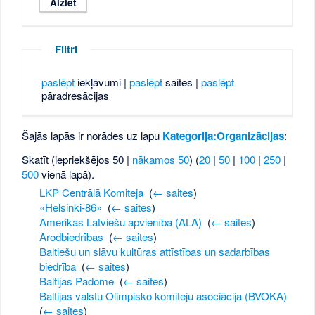
Filtri
paslēpt
iekļāvumi |
paslēpt
saites |
paslēpt
pāradresācijas
Šajās lapās ir norādes uz lapu
Kategorija:Organizācijas
:
Skatīt (iepriekšējos 50 |
nākamos 50
) (
20
|
50
|
100
|
250
|
500
vienā lapā).
LKP Centrālā Komiteja
‎
(
← saites
)
«Helsinki-86»
‎
(
← saites
)
Amerikas Latviešu apvienība (ALA)
‎
(
← saites
)
Arodbiedrības
‎
(
← saites
)
Baltiešu un slāvu kultūras attīstības un sadarbības
biedrība
‎
(
← saites
)
Baltijas Padome
‎
(
← saites
)
Baltijas valstu Olimpisko komiteju asociācija (BVOKA)
‎
(
← saites
)