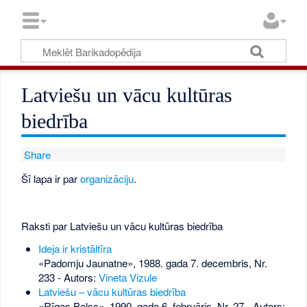
Latviešu un vācu kultūras
biedrība
Share
Šī lapa ir par
organizāciju
.
Raksti par Latviešu un vācu kultūras biedrība
Ideja ir kristāltīra
«Padomju Jaunatne», 1988. gada 7. decembris, Nr.
233
- Autors:
Vineta Vizule
Latviešu – vācu kultūras biedrība
«Rīgas Balss», 1990. gada 6. februāris, Nr. 27
- Autors: