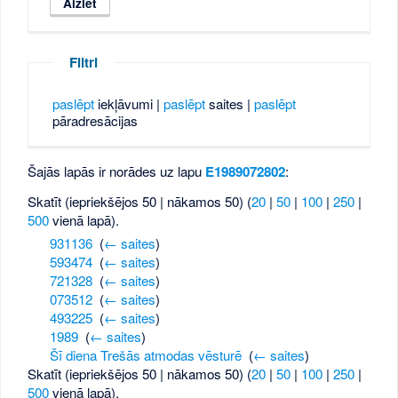
Filtri
paslēpt
iekļāvumi |
paslēpt
saites |
paslēpt
pāradresācijas
Šajās lapās ir norādes uz lapu
E1989072802
:
Skatīt (iepriekšējos 50 | nākamos 50) (
20
|
50
|
100
|
250
|
500
vienā lapā).
931136
‎
(
← saites
)
593474
‎
(
← saites
)
721328
‎
(
← saites
)
073512
‎
(
← saites
)
493225
‎
(
← saites
)
1989
‎
(
← saites
)
Šī diena Trešās atmodas vēsturē
‎
(
← saites
)
Skatīt (iepriekšējos 50 | nākamos 50) (
20
|
50
|
100
|
250
|
500
vienā lapā).