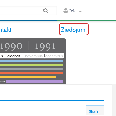
Ieiet
takti
Ziedojumi
is
oktobris
novembris
decembris
utāti
Share