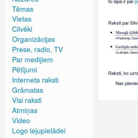
Šī lapa ir par
p
Tēmas
Vietas
Raksti par Silvi
Cilvēki
Mazajā Ģild
Organizācijas
«Padomju Jauna
Garīgās mūzi
Prese, radio, TV
«Latvijas Jauna
Par medijiem
Pētījumi
Raksti, ko uzrak
Interneta raksti
Nav pievie
Grāmatas
Visi raksti
Atmiņas
Video
Logo lejupielādei