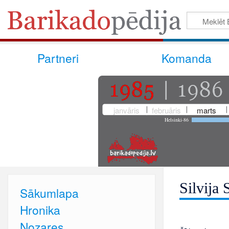
Partneri
Komanda
janvāris
februāris
marts
Helsinki-86
Silvija 
Sākumlapa
Hronika
Nozares