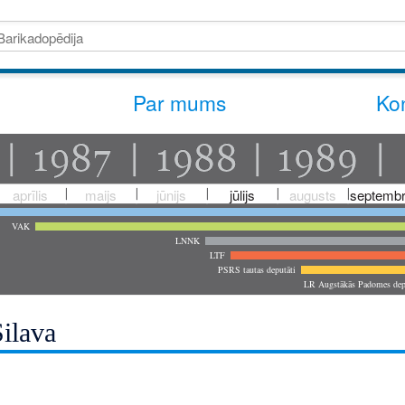
Par mums
Kon
aprīlis
maijs
jūnijs
jūlijs
augusts
septembr
VAK
LNNK
LTF
PSRS tautas deputāti
LR Augstākās Padomes dep
Silava