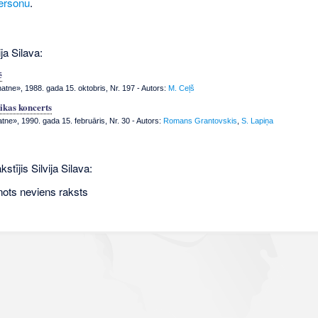
ersonu
.
ja Silava:
ē
tne», 1988. gada 15. oktobris, Nr. 197
- Autors:
M. Ceļš
kas koncerts
tne», 1990. gada 15. februāris, Nr. 30
- Autors:
Romans Grantovskis
,
S. Lapiņa
stījis Silvija Silava:
nots neviens raksts