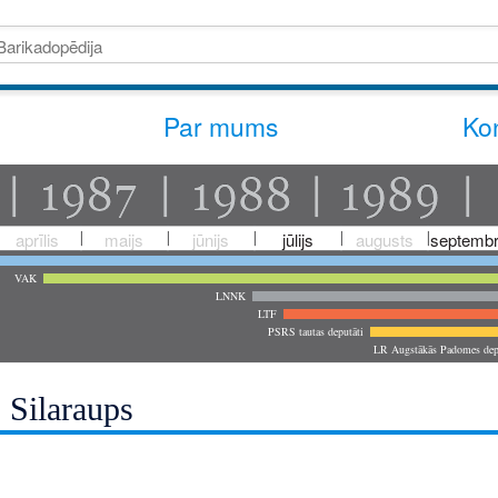
Par mums
Kon
aprīlis
maijs
jūnijs
jūlijs
augusts
septembr
VAK
LNNK
LTF
PSRS tautas deputāti
LR Augstākās Padomes dep
 Silaraups