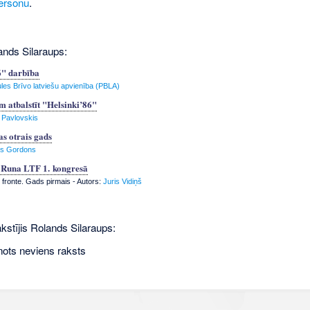
ersonu
.
ands Silaraups:
6" darbība
les Brīvo latviešu apvienība (PBLA)
m atbalstīt "Helsinki’86"
s Pavlovskis
s otrais gads
s Gordons
. Runa LTF 1. kongresā
 fronte. Gads pirmais - Autors:
Juris Vidiņš
kstījis Rolands Silaraups:
nots neviens raksts