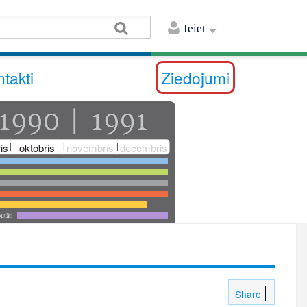
Ieiet
takti
Ziedojumi
is
oktobris
novembris
decembris
utāti
Share