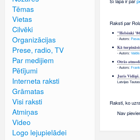
Šī lapa ir par
p
Tēmas
Vietas
Raksti par Rol
Cilvēki
"Helsinki '8
Organizācijas
- Autors:
Pasau
Kā turpināsi
Prese, radio, TV
- Autors:
Valdi
Par medijiem
Otrās atmoda
Pētījumi
- Autors:
Frank
Juris Vidiņš
Interneta raksti
Latvijas Tautas
Grāmatas
Visi raksti
Raksti, ko uzra
Atmiņas
Nav pievie
Video
Logo lejupielādei