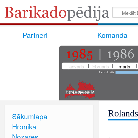
Partneri
Komanda
janvāris
februāris
marts
Helsinki-86
Rolands
Sākumlapa
Hronika
Nozares