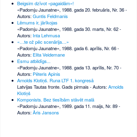
Beigsim dzīvot «pagaidām»!
«Padomju Jaunatne», 1988. gada 20. februāris, Nr. 36
-
Autors:
Guntis Feldmanis
Lēmums ir, jārīkojas
«Padomju Jaunatne», 1988. gada 30. marts, Nr. 62
-
Autors:
Inta Lehmusa
«…te ož pēc scenārija…»
«Padomju Jaunatne», 1988. gada 6. aprīlis, Nr. 66
-
Autors:
Elita Veidemane
Esmu atbildīgs...
«Padomju Jaunatne», 1988. gada 13. aprīlis, Nr. 70
-
Autors:
Pēteris Apinis
Arnolds Klotiņš. Runa LTF 1. kongresā
Latvijas Tautas fronte. Gads pirmais - Autors:
Arnolds
Klotiņš
Komponists. Bez tiesībām stāvēt malā
«Padomju Jaunatne», 1989. gada 11. maijs, Nr. 89
-
Autors:
Āris Jansons