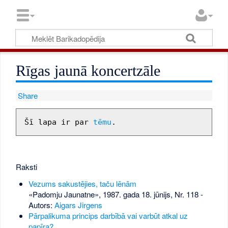
Rīgas jaunā koncertzāle
Share
Šī lapa ir par 
tēmu
Raksti
Vezums sakustējies, taču lēnām
«Padomju Jaunatne», 1987. gada 18. jūnijs, Nr. 118
-
Autors:
Aigars Jirgens
Pārpalikuma princips darbībā vai varbūt atkal uz
papīra?