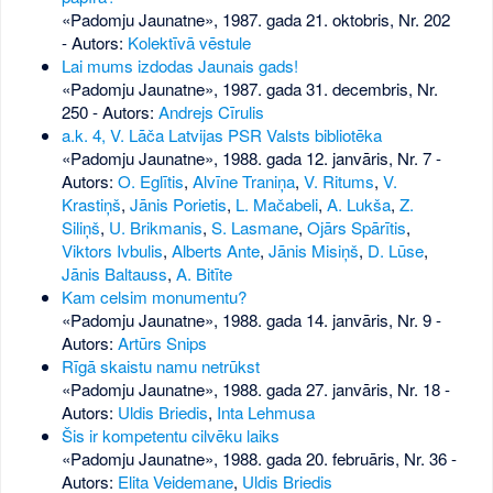
«Padomju Jaunatne», 1987. gada 21. oktobris, Nr. 202
- Autors:
Kolektīvā vēstule
Lai mums izdodas Jaunais gads!
«Padomju Jaunatne», 1987. gada 31. decembris, Nr.
250
- Autors:
Andrejs Cīrulis
a.k. 4, V. Lāča Latvijas PSR Valsts bibliotēka
«Padomju Jaunatne», 1988. gada 12. janvāris, Nr. 7
-
Autors:
O. Eglītis
,
Alvīne Traniņa
,
V. Ritums
,
V.
Krastiņš
,
Jānis Porietis
,
L. Mačabeli
,
A. Lukša
,
Z.
Siliņš
,
U. Brikmanis
,
S. Lasmane
,
Ojārs Spārītis
,
Viktors Ivbulis
,
Alberts Ante
,
Jānis Misiņš
,
D. Lūse
,
Jānis Baltauss
,
A. Bitīte
Kam celsim monumentu?
«Padomju Jaunatne», 1988. gada 14. janvāris, Nr. 9
-
Autors:
Artūrs Snips
Rīgā skaistu namu netrūkst
«Padomju Jaunatne», 1988. gada 27. janvāris, Nr. 18
-
Autors:
Uldis Briedis
,
Inta Lehmusa
Šis ir kompetentu cilvēku laiks
«Padomju Jaunatne», 1988. gada 20. februāris, Nr. 36
-
Autors:
Elita Veidemane
,
Uldis Briedis