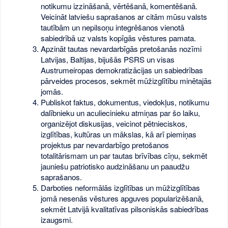
notikumu izzināšanā, vērtēšanā, komentēšanā.
Veicināt latviešu saprašanos ar citām mūsu valsts
tautībām un nepilsoņu integrēšanos vienotā
sabiedrībā uz valsts kopīgās vēstures pamata.
Apzināt tautas nevardarbīgās pretošanās nozīmi
Latvijas, Baltijas, bijušās PSRS un visas
Austrumeiropas demokratizācijas un sabiedrības
pārveides procesos, sekmēt mūžizglītību minētajās
jomās.
Publiskot faktus, dokumentus, viedokļus, notikumu
dalībnieku un aculiecinieku atmiņas par šo laiku,
organizējot diskusijas, veicinot pētnieciskos,
izglītības, kultūras un mākslas, kā arī piemiņas
projektus par nevardarbīgo pretošanos
totalitārismam un par tautas brīvības cīņu, sekmēt
jauniešu patriotisko audzināšanu un paaudžu
saprašanos.
Darboties neformālās izglītības un mūžizglītības
jomā nesenās vēstures apguves popularizēšanā,
sekmēt Latvijā kvalitatīvas pilsoniskās sabiedrības
izaugsmi.