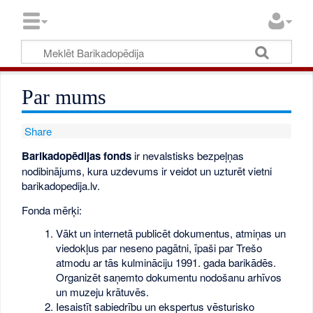
Par mums
Share
Barikadopēdijas fonds
ir nevalstisks bezpeļņas
nodibinājums, kura uzdevums ir veidot un uzturēt vietni
barikadopedija.lv.
Fonda mērķi:
Vākt un internetā publicēt dokumentus, atmiņas un
viedokļus par neseno pagātni, īpaši par Trešo
atmodu ar tās kulmināciju 1991. gada barikādēs.
Organizēt saņemto dokumentu nodošanu arhīvos
un muzeju krātuvēs.
Iesaistīt sabiedrību un ekspertus vēsturisko