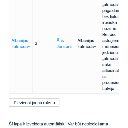
„atmoda”
pagaidām
tiek lietots
ironiskā
nozīmē.
Bet pēc
Albānijas
Āris
Albānijas
astoņiem
3
«atmoda»
Jansons
«atmoda»
mēnešiem
jēdzienu
„atmoda”
sāks
attiecināt
uz
procesiem
Latvijā.
Pievienot jaunu rakstu
Šī lapa ir izveidota automātiski. Var būt nepieciešama