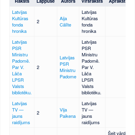
Raksts
Lappuse
Autors
Virsraksts
Apraksts
Latvijas
Latvijas
Kultūras
Aija
Kultūras
2
fonda
Cālīte
fonda
hronika
hronika
Latvijas
Latvijas
PSR
PSR
Ministru
Ministru
Latvijas
Padomē.
Padomē.
PSR
Par V.
2
Par V.
Ministru
Lāča
Lāča
Padome
LPSR
LPSR
Valsts
Valsts
bibliotēku.
bibliotēku.
Latvijas
Latvijas
TV —
Vija
TV —
2
jauns
Paikena
jauns
raidījums
raidījums
Šeit vārds