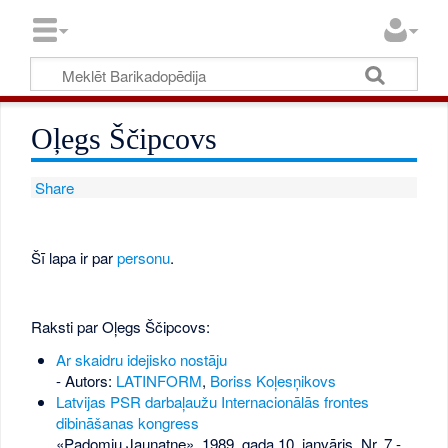
Oļegs Ščipcovs
Share
Šī lapa ir par
personu
.
Raksti par Oļegs Ščipcovs:
Ar skaidru idejisko nostāju
- Autors:
LATINFORM
,
Boriss Koļesņikovs
Latvijas PSR darbaļaužu Internacionālās frontes
dibināšanas kongress
«Padomju Jaunatne», 1989. gada 10. janvāris, Nr. 7
-