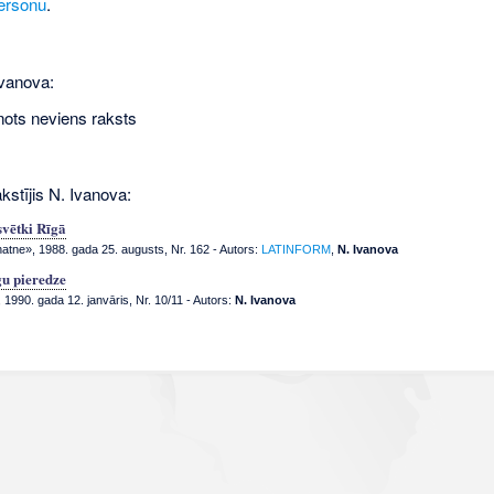
ersonu
.
Ivanova:
nots neviens raksts
kstījis N. Ivanova:
vētki Rīgā
tne», 1988. gada 25. augusts, Nr. 162
- Autors:
LATINFORM
,
N. Ivanova
u pieredze
 1990. gada 12. janvāris, Nr. 10/11
- Autors:
N. Ivanova