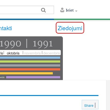
Ieiet
takti
Ziedojumi
is
oktobris
novembris
decembris
utāti
Share