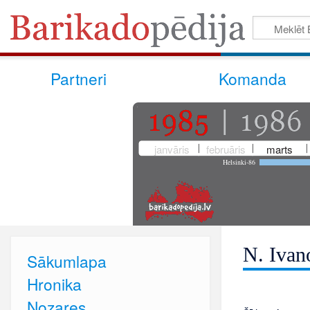
Partneri
Komanda
janvāris
februāris
marts
Helsinki-86
N. Ivan
Sākumlapa
Hronika
Nozares