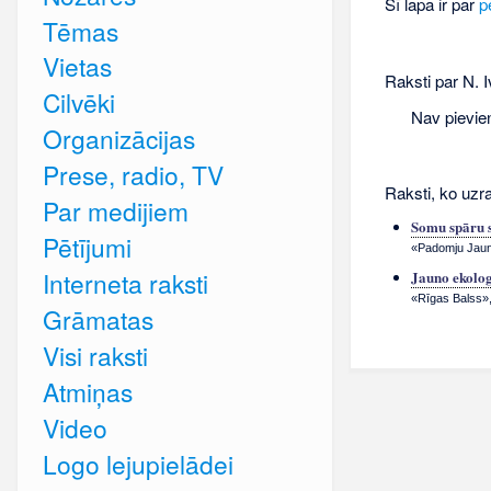
Šī lapa ir par
p
Tēmas
Vietas
Raksti par N. 
Cilvēki
Nav pievie
Organizācijas
Prese, radio, TV
Raksti, ko uzra
Par medijiem
Somu spāru s
Pētījumi
«Padomju Jauna
Interneta raksti
Jauno ekolog
«Rīgas Balss»,
Grāmatas
Visi raksti
Atmiņas
Video
Logo lejupielādei