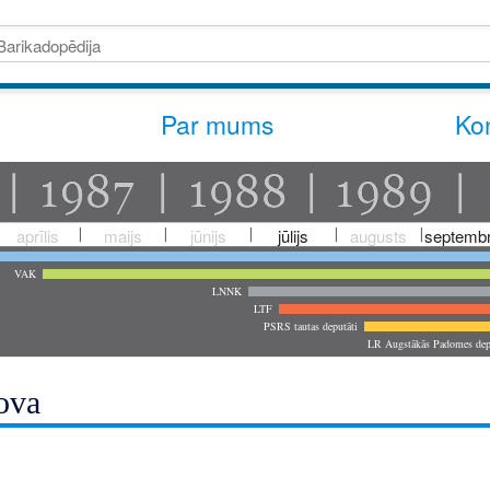
Par mums
Kon
aprīlis
maijs
jūnijs
jūlijs
augusts
septembr
VAK
LNNK
LTF
PSRS tautas deputāti
LR Augstākās Padomes dep
ova