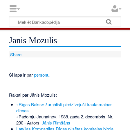
Jānis Mozulis
Share
Šī lapa ir par
personu
.
Raksti par Jānis Mozulis:
«Rīgas Balss» žurnālisti piedzīvojuši trauksmainas
dienas
«Padomju Jaunatne», 1988. gada 2. decembris, Nr.
230
- Autors:
Jānis Rimšāns
Latvijas Kompartijas Rīgas pilsētas komitejas biroja