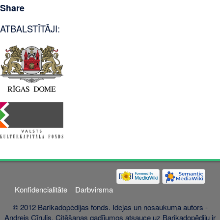
Share
ATBALSTĪTĀJI:
Konfidencialitāte
Darbvirsma
© 2012 Barikadopēdijas fonds. Idejas un nosaukuma autors -
Andrejs Cīrulis. Citēšanas gadījumos atsauce uz Barikadopēdiju ir