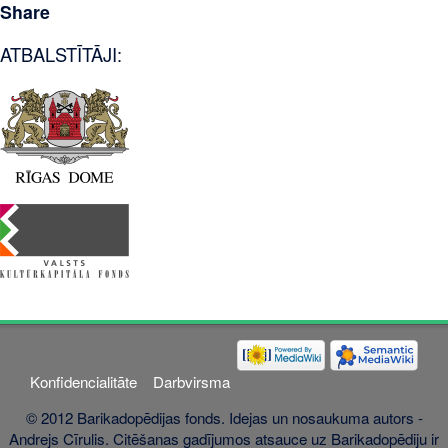
Share
ATBALSTĪTĀJI:
Konfidencialitāte
Darbvirsma
© 2012 Barikadopēdijas fonds. Idejas un nosaukuma autors -
Andrejs Cīrulis. Citēšanas gadījumos atsauce uz Barikadopēdiju ir