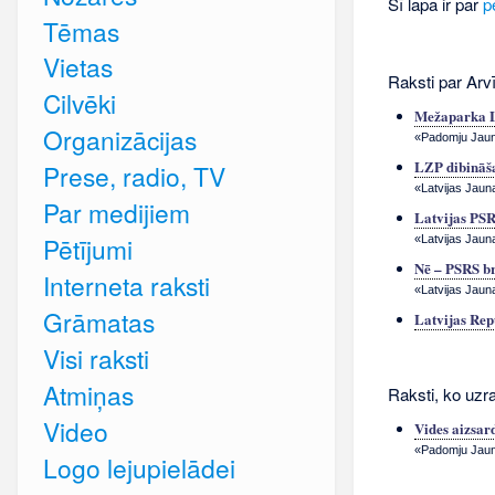
Šī lapa ir par
p
Tēmas
Vietas
Raksti par Arv
Cilvēki
Mežaparka Li
Organizācijas
«Padomju Jauna
LZP dibināša
Prese, radio, TV
«Latvijas Jauna
Par medijiem
Latvijas PSR 
Pētījumi
«Latvijas Jaun
Nē – PSRS br
Interneta raksti
«Latvijas Jauna
Grāmatas
Latvijas Rep
Visi raksti
Atmiņas
Raksti, ko uzra
Video
Vides aizsar
«Padomju Jauna
Logo lejupielādei