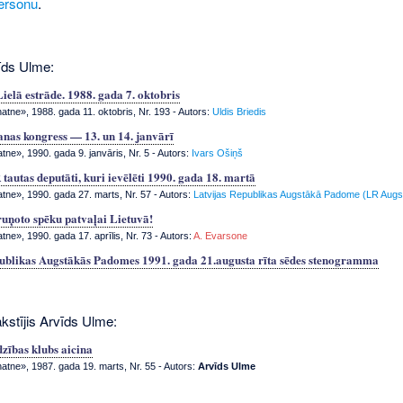
ersonu
.
īds Ulme:
elā estrāde. 1988. gada 7. oktobris
tne», 1988. gada 11. oktobris, Nr. 193
- Autors:
Uldis Briedis
nas kongress — 13. un 14. janvārī
tne», 1990. gada 9. janvāris, Nr. 5
- Autors:
Ivars Ošiņš
tautas deputāti, kuri ievēlēti 1990. gada 18. martā
atne», 1990. gada 27. marts, Nr. 57
- Autors:
Latvijas Republikas Augstākā Padome (LR Aug
uņoto spēku patvaļai Lietuvā!
tne», 1990. gada 17. aprīlis, Nr. 73
- Autors:
A. Evarsone
ublikas Augstākās Padomes 1991. gada 21.augusta rīta sēdes stenogramma
kstījis Arvīds Ulme:
dzības klubs aicina
tne», 1987. gada 19. marts, Nr. 55
- Autors:
Arvīds Ulme