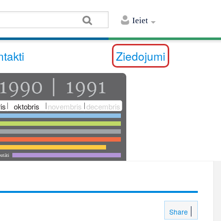
Ieiet
takti
Ziedojumi
is
oktobris
novembris
decembris
utāti
Share