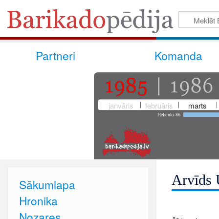
Partneri
Komanda
janvāris
februāris
marts
Helsinki-86
Arvīds
Sākumlapa
Hronika
Nozares