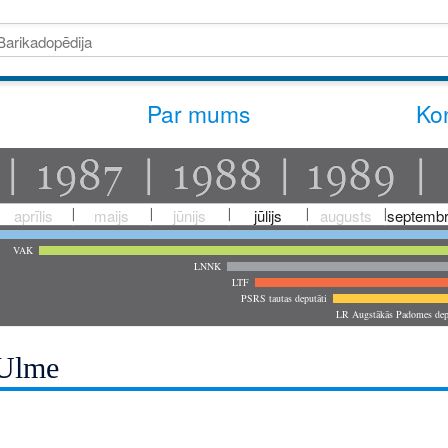
Par mums
Kon
aprīlis
maijs
jūnijs
jūlijs
augusts
septembr
VAK
LNNK
LTF
PSRS tautas deputāti
LR Augstākās Padomes dep
 Ulme