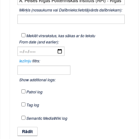
Mērķis (nosaukums vai Dalībnieks:lietotājvārds dalībniekam):
Meklēt virsrakstus, kas sākas ar šo tekstu
From date (and earlier):
Iezīmju
filtrs:
Show additional logs:
Patrol log
Tag log
Semantic MediaWiki log