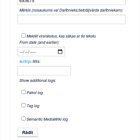
Mērķis (nosaukums vai Dalībnieks:lietotājvārds dalībniekam):
Meklēt virsrakstus, kas sākas ar šo tekstu
From date (and earlier):
Iezīmju
filtrs:
Show additional logs:
Patrol log
Tag log
Semantic MediaWiki log