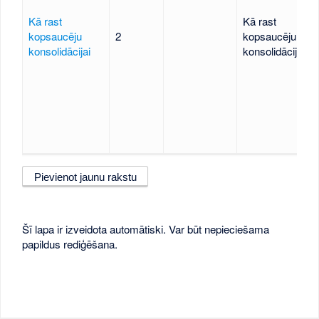
Kā rast
Kā rast
kopsaucēju
2
kopsaucēju
konsolidācijai
konsolidācijai
Pievienot jaunu rakstu
Šī lapa ir izveidota automātiski. Var būt nepieciešama
papildus rediģēšana.