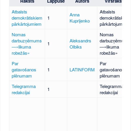
Raksts
Lappuse
Autors
Virsraksts
Atbalsts
Atbalsts
Anna
demokrātiskiem
1
demokrātiskiem
Kuprijenko
pārkārtojumiem
pārkārtojumiem
Nomas
Nomas
darbuzņēmums
Aleksandrs
darbuzņēmums
1
—«likuma
Olbiks
—«likuma
robežās»
robežās»
Par
Par
gatavošanos
1
LATINFORM
gatavošanos
plēnumam
plēnumam
Telegramma
Telegramma
1
redakcijai
redakcijai