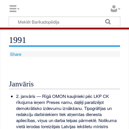
1991
Share
Janvāris
2. janvāris — Rīgā OMON kaujinieki pēc LKP CK
rīkojuma ieņem Preses namu, daļēji paralizējot
demokrātisko izdevumu iznākšanu. Tipogrāfijas un
redakciju darbiniekiem tiek atņemtas dienesta
apliecības, viņus un darba telpas pārmeklē. Notikuma
vietā ierodas toreizējais Latvijas iekšlietu ministrs