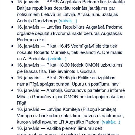
15. janvāris — PSRS Augstākās Padomē tiek izskatīta
Baltijas republikas deputātu rosināts jautājums par
notikumiem Lietuvā un Latvijā. Ar asu runu uzstājas
Andrejs Dandzbergs
(vairāk...)
16. janvāris — Latvijas Republikas Augstākā Padome
organizē deputātu kvoruma nakts dežūras Augstākās
Padomes ēkā
16. janvāris — Plkst. 16.45 Vecmīlgrāvī pie tilta tiek
nošauts Roberts Mūrnieks, tiek ievainoti A. Dreimanis
un A. Podnieks
(vairāk...)
16. janvāris — Plkst. 18.30 Notiek OMON uzbrukums
pie Brasas tilta. Tiek ievainots I. Gudrais
16. janvāris — Plkst. 20.45 pie Politiskās izglītības
nama Rīgā sprāgst bumba. Upuru un postījumu nav
16. janvāris — Anatolijs Gorbunovs pa telefonu informē
Mihailu Gorbačovu par OMON noziedzīgajām akcijām
Rīgā
16. janvāris — Latvijas Komiteja (Pilsoņu komiteja)
Vecrīgā uz barikādēm sāk izlīmēt savus uzsaukumus,
kuros visādi apvaino LR Augstāko Padomi
(vairāk...)
16. janvāris — Valdība pieņem lēmumu celt
aizsardzības mūrus, lai nobloķētu svarīgākos Rīgas