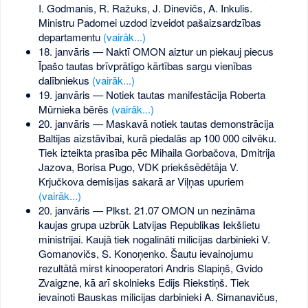
I. Godmanis, R. Ražuks, J. Dinevičs, A. Inkulis.
Ministru Padomei uzdod izveidot pašaizsardzības
departamentu
(vairāk...)
18. janvāris — Naktī OMON aiztur un piekauj piecus
Īpašo tautas brīvprātīgo kārtības sargu vienības
dalībniekus
(vairāk...)
19. janvāris — Notiek tautas manifestācija Roberta
Mūrnieka bērēs
(vairāk...)
20. janvāris — Maskavā notiek tautas demonstrācija
Baltijas aizstāvībai, kurā piedalās ap 100 000 cilvēku.
Tiek izteikta prasība pēc Mihaila Gorbačova, Dmitrija
Jazova, Borisa Pugo, VDK priekšsēdētāja V.
Krjučkova demisijas sakarā ar Viļņas upuriem
(vairāk...)
20. janvāris — Plkst. 21.07 OMON un nezināma
kaujas grupa uzbrūk Latvijas Republikas Iekšlietu
ministrijai. Kaujā tiek nogalināti milicijas darbinieki V.
Gomanovičs, S. Konoņenko. Šautu ievainojumu
rezultātā mirst kinooperatori Andris Slapiņš, Gvido
Zvaigzne, kā arī skolnieks Edijs Riekstiņš. Tiek
ievainoti Bauskas milicijas darbinieki A. Simanavičus,