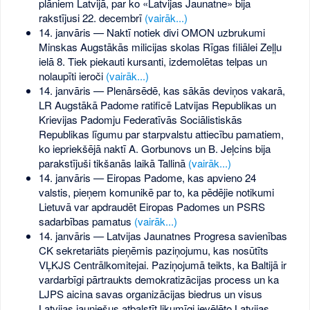
plāniem Latvijā, par ko «Latvijas Jaunatne» bija
rakstījusi 22. decembrī
(vairāk...)
14. janvāris — Naktī notiek divi OMON uzbrukumi
Minskas Augstākās milicijas skolas Rīgas filiālei Zeļļu
ielā 8. Tiek piekauti kursanti, izdemolētas telpas un
nolaupīti ieroči
(vairāk...)
14. janvāris — Plenārsēdē, kas sākās deviņos vakarā,
LR Augstākā Padome ratificē Latvijas Republikas un
Krievijas Padomju Federatīvās Sociālistiskās
Republikas līgumu par starpvalstu attiecību pamatiem,
ko iepriekšējā naktī A. Gorbunovs un B. Jeļcins bija
parakstījuši tikšanās laikā Tallinā
(vairāk...)
14. janvāris — Eiropas Padome, kas apvieno 24
valstis, pieņem komunikē par to, ka pēdējie notikumi
Lietuvā var apdraudēt Eiropas Padomes un PSRS
sadarbības pamatus
(vairāk...)
14. janvāris — Latvijas Jaunatnes Progresa savienības
CK sekretariāts pieņēmis paziņojumu, kas nosūtīts
VĻKJS Centrālkomitejai. Paziņojumā teikts, ka Baltijā ir
vardarbīgi pārtraukts demokratizācijas process un ka
LJPS aicina savas organizācijas biedrus un visus
Latvijas jauniešus atbalstīt likumīgi ievēlēto Latvijas