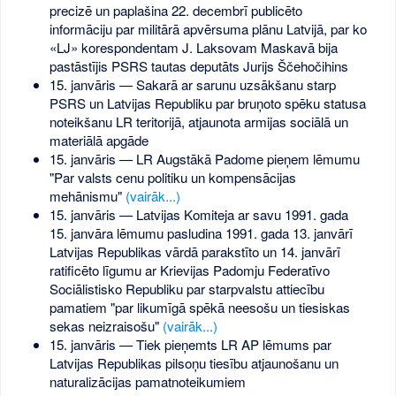
precizē un paplašina 22. decembrī publicēto
informāciju par militārā apvērsuma plānu Latvijā, par ko
«LJ» korespondentam J. Laksovam Maskavā bija
pastāstījis PSRS tautas deputāts Jurijs Ščehočihins
15. janvāris — Sakarā ar sarunu uzsākšanu starp
PSRS un Latvijas Republiku par bruņoto spēku statusa
noteikšanu LR teritorijā, atjaunota armijas sociālā un
materiālā apgāde
15. janvāris — LR Augstākā Padome pieņem lēmumu
"Par valsts cenu politiku un kompensācijas
mehānismu"
(vairāk...)
15. janvāris — Latvijas Komiteja ar savu 1991. gada
15. janvāra lēmumu pasludina 1991. gada 13. janvārī
Latvijas Republikas vārdā parakstīto un 14. janvārī
ratificēto līgumu ar Krievijas Padomju Federatīvo
Sociālistisko Republiku par starpvalstu attiecību
pamatiem "par likumīgā spēkā neesošu un tiesiskas
sekas neizraisošu"
(vairāk...)
15. janvāris — Tiek pieņemts LR AP lēmums par
Latvijas Republikas pilsoņu tiesību atjaunošanu un
naturalizācijas pamatnoteikumiem