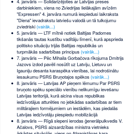
4. janvāris — Solidarizējoties ar Latvijas preses
darbiniekiem, viena no Zviedrijas lielākajām avīzēm
"Expressen" 4. janvāra numurā iespiedusi laikraksta
"Diena" ievadrakstu latviešu valodā un tā tulkojumu
zviedriski
(vairāk...)
5. janvāris — LTF mītnē notiek Baltijas Padomes
tikšanās tautas kustību vadītāju līmenī, kurā apsprieda
politisko situāciju trijās Baltijas republikās un
turpmākās sadarbības principus
(vairāk...)
7. janvāris — Pēc Mihaila Gorbačova rīkojuma Dmitrijs
Jazovs izdod pavēli nosūtīt uz Latviju, Lietuvu un
Igauniju desanta karaspēka vienības, lai nodrošinātu
iesaukumu PSRS Bruņotajos spēkos
(vairāk...)
8. janvāris — Latvijas AP pieņem lēmumu Par PSRS
bruņoto spēku speciālo vienību nelikumīgu ievešanu
Latvijas teritorijā, kurā aicina visus republikas
iedzīvotājus atturēties no jebkādas sadarbības ar tiem
militārajiem formējumiem un iestādēm, kas piedalās
Latvijas iedzīvotāju piespiedu mobilizācijā
8. janvāris — Rīgā slepeni ierodas ģenerālpulkvedis V.
Ačalovs, PSRS aizsardzības ministra vietnieks
ārkārtas situācijās, viens no Afganistānas kara