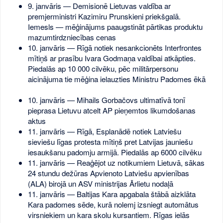
9. janvāris — Demisionē Lietuvas valdība ar
premjerministri Kazimiru Prunskieni priekšgalā.
Iemesls — mēģinājums paaugstināt pārtikas produktu
mazumtirdzniecības cenas
10. janvāris — Rīgā notiek nesankcionēts Interfrontes
mītiņš ar prasību Ivara Godmaņa valdībai atkāpties.
Piedalās ap 10 000 cilvēku, pēc militārpersonu
aicinājuma tie mēģina ielauzties Ministru Padomes ēkā
10. janvāris — Mihails Gorbačovs ultimatīvā tonī
pieprasa Lietuvu atcelt AP pieņemtos likumdošanas
aktus
11. janvāris — Rīgā, Esplanādē notiek Latviešu
sieviešu līgas protesta mītiņš pret Latvijas jauniešu
iesaukšanu padomju armijā. Piedalās ap 6000 cilvēku
11. janvāris — Reaģējot uz notikumiem Lietuvā, sākas
24 stundu dežūras Apvienoto Latviešu apvienības
(ALA) birojā un ASV ministrijas Ārlietu nodaļā
11. janvāris — Baltijas Kara apgabala štābā aizklāta
Kara padomes sēde, kurā nolemj izsniegt automātus
virsniekiem un kara skolu kursantiem. Rīgas ielās