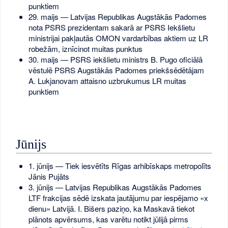
punktiem
29. maijs — Latvijas Republikas Augstākās Padomes
nota PSRS prezidentam sakarā ar PSRS Iekšlietu
ministrijai pakļautās OMON vardarbības aktiem uz LR
robežām, iznīcinot muitas punktus
30. maijs — PSRS iekšlietu ministrs B. Pugo oficiālā
vēstulē PSRS Augstākās Padomes priekšsēdētājam
A. Lukjanovam attaisno uzbrukumus LR muitas
punktiem
Jūnijs
1. jūnijs — Tiek iesvētīts Rīgas arhibīskaps metropolīts
Jānis Pujāts
3. jūnijs — Latvijas Republikas Augstākās Padomes
LTF frakcijas sēdē izskata jautājumu par iespējamo «x
dienu» Latvijā. I. Bišers paziņo, ka Maskavā tiekot
plānots apvērsums, kas varētu notikt jūlijā pirms