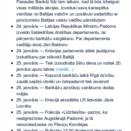
Pasaules Bankā) līdz tam laikam, kad tā būs izbeigusi
visas militārās akcijas, izvedusi sava karaspēka
vienības no Baltijas valstīm un uzsākusi sadarbību ar
provizorisko Baltijas valstu valdību pārstāvjiem
24. janvāris — Latvijas Republikas Ministru Padome
izveido Sabiedrības drošības departamentu, lai
pārņemtu barikāžu sargāšanu. Par departamenta
vadītāju ieceļ Jāni Baškeru
24. janvāris — Krievijas parlaments atliek jautājuma
izskatīšanu par stāvokli Baltijā
25. janvāris — Tiek izsludināta Sēru diena un notiek 20.
janvāra upuru bēres
(vairāk...)
25. janvāris — Kopumā barikāžu laikā Rīgā dzīvību
zaudē septiņi cilvēki un četrpadsmit tiek ievainoti
25. janvāris — Barikāžu aizstāvju vairākums dodas
mājās
25. janvāris — Krievijā akreditēts LR lietvedis Jānis
Lovniks
25. janvāris — Frakcija «Līdztiesība» paziņo, ka
neatgriezīsies Augstākajā Padomē, ja tā
nenorobežosies no Pilsoņu Komitejas
25. janvāris — Pulksten 13.00 divdesmit desantnieki un