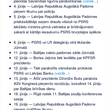
plānotās Savienības līguma parakstīšanas
(vairāk...)
4. jūnijs — Latvijas Republikas Augstākā Padome
pieņem likumu par policiju
5. jūnijs — Latvijas Republikas Augstākās Padomes
priekšsēdētājs saņem draudu vēstuli no PSRS
iekšlietu ministra pirmā vietnieka ar brīdinājumiem
sakarā ar kārtējo iesaukumu PSRS bruņotajos spēkos
6. jūnijs — PSRS un LR delegāciju otrā tikšanās
Jūrmalā
11. jūnijs — Baltijas valstu padomes sēde Jūrmalā
12. jūnijs — Boriss Jeļcins tiek ievēlēts par KPFSR
prezidentu
12. jūnijs — Tiek parakstīts vienošanās protokols
PSRS un Latvijas Banku
(vairāk...)
13. jūnijs — ASV prezidents Džordžs Bušs paraksta
ASV Kongresā pieņemto rezolūciju, izsludinot 14. jūniju
par Baltijas brīvības dienu
18. jūnijs — Rīgā notiek 11. Baltijas studiju konferences
sesija
19. jūnijs — Latvijas Republikas Augstākā Padome
pieņem Izglītības likumu