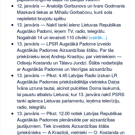
12. janvāris — Anatolijs Gorbunovs un Ivars Godmanis
Maskavā tiekas ar Mihailu Gorbačovu, kurš sola
nepielietot bruņotu spēku
13. janvāris — Naktī tanki ielenc Lietuvas Republikas
Augstāko Padomi, ieņem TV, radio, telegrāfu.
Nogalināti 14 un ievainoti 110 cilvēki
(vairāk...)
13. janvāris — LPSR Augstākā Padome izveido
Augstākās Padomes Aizsardzības štābu. Par tās
priekšnieku ieceļ Andreju Krastiņu, par vietniekiem —
Odiseju Kostandu un Tālavu Jundzi. Štābs nodarbojās
ar Augstākās Padomes un Vecrīgas aizsardzību
13. janvāris — Plkst. 4.45 Latvijas Radio izskan LR
Augstākās Padomes priekšsēdētāja vietnieka Daiņa
Īvāna uzruna tautai, aicinot pulcēties Doma laukumā,
lai paustu atbalstu Lietuvai, kur 13. janvāra naktī PSRS
tanki aplenca Lietuvas parlamentu, ieņēma televīziju,
radio, telegrāfu
13. janvāris — Plkst. 12.00 notiek Latvijas Republikas
Augstākās Padomes plenārsēde par aizsardzības
jautājumiem. Tiek izveidots Aizsardzības štābs
(priekšnieks — A.Krastiņš, vietnieki — O. Kostanda un