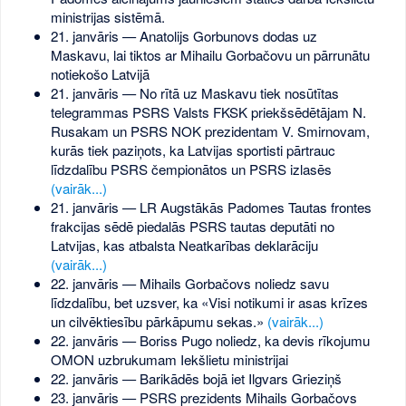
ministrijas sistēmā.
21. janvāris — Anatolijs Gorbunovs dodas uz
Maskavu, lai tiktos ar Mihailu Gorbačovu un pārrunātu
notiekošo Latvijā
21. janvāris — No rītā uz Maskavu tiek nosūtītas
telegrammas PSRS Valsts FKSK priekšsēdētājam N.
Rusakam un PSRS NOK prezidentam V. Smirnovam,
kurās tiek paziņots, ka Latvijas sportisti pārtrauc
līdzdalību PSRS čempionātos un PSRS izlasēs
(vairāk...)
21. janvāris — LR Augstākās Padomes Tautas frontes
frakcijas sēdē piedalās PSRS tautas deputāti no
Latvijas, kas atbalsta Neatkarības deklarāciju
(vairāk...)
22. janvāris — Mihails Gorbačovs noliedz savu
līdzdalību, bet uzsver, ka «Visi notikumi ir asas krīzes
un cilvēktiesību pārkāpumu sekas.»
(vairāk...)
22. janvāris — Boriss Pugo noliedz, ka devis rīkojumu
OMON uzbrukumam Iekšlietu ministrijai
22. janvāris — Barikādēs bojā iet Ilgvars Grieziņš
23. janvāris — PSRS prezidents Mihails Gorbačovs