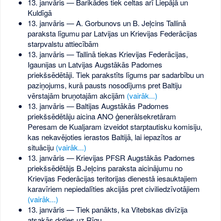
13. janvāris — Barikādes tiek celtas arī Liepājā un
Kuldīgā
13. janvāris — A. Gorbunovs un B. Jeļcins Tallinā
paraksta līgumu par Latvijas un Krievijas Federācijas
starpvalstu attiecībām
13. janvāris — Tallinā tiekas Krievijas Federācijas,
Igaunijas un Latvijas Augstākās Padomes
priekšsēdētāji. Tiek parakstīts līgums par sadarbību un
paziņojums, kurā pausts nosodījums pret Baltiju
vērstajām bruņotajām akcijām
(vairāk...)
13. janvāris — Baltijas Augstākās Padomes
priekšsēdētāju aicina ANO ģenerālsekretāram
Peresam de Kualjaram izveidot starptautisku komisiju,
kas nekavējoties ierastos Baltijā, lai iepazītos ar
situāciju
(vairāk...)
13. janvāris — Krievijas PFSR Augstākās Padomes
priekšsēdētājs B.Jeļcins paraksta aicinājumu no
Krievijas Federācijas teritorijas dienestā iesauktajiem
karavīriem nepiedalīties akcijās pret civiliedzīvotājiem
(vairāk...)
13. janvāris — Tiek panākts, ka Vitebskas divīzija
atsakās doties uz Rīgu