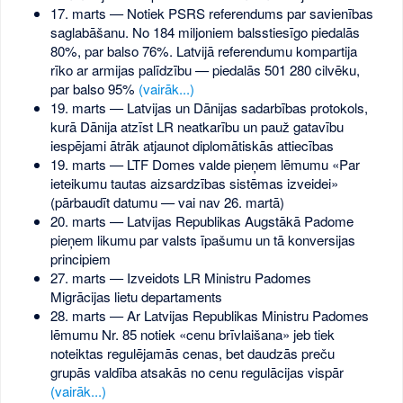
17. marts — Notiek PSRS referendums par savienības
saglabāšanu. No 184 miljoniem balsstiesīgo piedalās
80%, par balso 76%. Latvijā referendumu kompartija
rīko ar armijas palīdzību — piedalās 501 280 cilvēku,
par balso 95%
(vairāk...)
19. marts — Latvijas un Dānijas sadarbības protokols,
kurā Dānija atzīst LR neatkarību un pauž gatavību
iespējami ātrāk atjaunot diplomātiskās attiecības
19. marts — LTF Domes valde pieņem lēmumu «Par
ieteikumu tautas aizsardzības sistēmas izveidei»
(pārbaudīt datumu — vai nav 26. martā)
20. marts — Latvijas Republikas Augstākā Padome
pieņem likumu par valsts īpašumu un tā konversijas
principiem
27. marts — Izveidots LR Ministru Padomes
Migrācijas lietu departaments
28. marts — Ar Latvijas Republikas Ministru Padomes
lēmumu Nr. 85 notiek «cenu brīvlaišana» jeb tiek
noteiktas regulējamās cenas, bet daudzās preču
grupās valdība atsakās no cenu regulācijas vispār
(vairāk...)