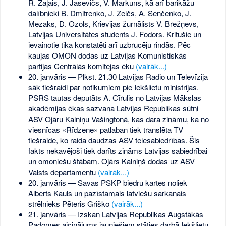
R. Zaļais, J. Jasevičs, V. Markuns, kā arī barikāžu
dalībnieki B. Dmitrenko, J. Zelčs, A. Senčenko, J.
Mezaks, D. Ozols, Krievijas žurnālists V. Brežņevs,
Latvijas Universitātes students J. Fodors. Kritušie un
ievainotie tika konstatēti arī uzbrucēju rindās. Pēc
kaujas OMON dodas uz Latvijas Komunistiskās
partijas Centrālās komitejas ēku
(vairāk...)
20. janvāris — Plkst. 21.30 Latvijas Radio un Televīzija
sāk tiešraidi par notikumiem pie Iekšlietu ministrijas.
PSRS tautas deputāts A. Cīrulis no Latvijas Mākslas
akadēmijas ēkas sazvana Latvijas Republikas sūtni
ASV Ojāru Kalniņu Vašingtonā, kas dara zināmu, ka no
viesnīcas «Rīdzene» patlaban tiek translēta TV
tiešraide, ko raida daudzas ASV telesabiedrības. Šis
fakts nekavējoši tiek darīts zināms Latvijas sabiedrībai
un omoniešu štābam. Ojārs Kalniņš dodas uz ASV
Valsts departamentu
(vairāk...)
20. janvāris — Savas PSKP biedru kartes noliek
Alberts Kauls un pazīstamais latviešu sarkanais
strēlnieks Pēteris Griško
(vairāk...)
21. janvāris — Izskan Latvijas Republikas Augstākās
Padomes aicinājums jauniešiem stāties darbā Iekšlietu