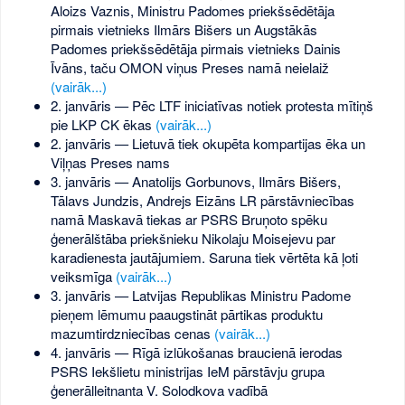
Aloizs Vaznis, Ministru Padomes priekšsēdētāja
pirmais vietnieks Ilmārs Bišers un Augstākās
Padomes priekšsēdētāja pirmais vietnieks Dainis
Īvāns, taču OMON viņus Preses namā neielaiž
(vairāk...)
2. janvāris — Pēc LTF iniciatīvas notiek protesta mītiņš
pie LKP CK ēkas
(vairāk...)
2. janvāris — Lietuvā tiek okupēta kompartijas ēka un
Viļņas Preses nams
3. janvāris — Anatolijs Gorbunovs, Ilmārs Bišers,
Tālavs Jundzis, Andrejs Eizāns LR pārstāvniecības
namā Maskavā tiekas ar PSRS Bruņoto spēku
ģenerālštāba priekšnieku Nikolaju Moisejevu par
karadienesta jautājumiem. Saruna tiek vērtēta kā ļoti
veiksmīga
(vairāk...)
3. janvāris — Latvijas Republikas Ministru Padome
pieņem lēmumu paaugstināt pārtikas produktu
mazumtirdzniecības cenas
(vairāk...)
4. janvāris — Rīgā izlūkošanas braucienā ierodas
PSRS Iekšlietu ministrijas IeM pārstāvju grupa
ģenerālleitnanta V. Solodkova vadībā