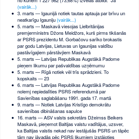
no kuriem 1 227 562 (73,68%) izvēlās atbildi: "Jā"
(vairāk...)
3. marts — Igaunijā notiek tautas aptauja par brīvu un
neatkarīgu Igauniju
(vairāk...)
5. marts — Maskavā viesojas Lielbritānijas
premjerministrs Džons Meidžors, kurš pirms tikšanās
ar PSRS prezidentu M. Gorbačovu sarīko brokastis
par godu Latvijas, Lietuvas un Igaunijas valdību
pastāvīgajiem pārstāvjiem Maskavā
5. marts — Latvijas Republikas Augstākā Padome
pieņem likumu par pašvaldības uzņēmumu
5. marts — Rīgā notiek vēl trīs sprādzieni. To
kopskaits — 23
6. marts — Latvijas Republikas Augstākā Padome
nolemj nepiedalīties PSRS referendumā par
Savienības saglabāšanu 1991. gada 17. martā
9. marts — Notiek Latvijas Kristīgo demokrātu
savienības dibināšanas sapulce
16. marts — ASV valsts sekretārs Džeimss Beikers
Maskavā, pieņemot Baltijas valstu vadītājus, uzsver,
ka Baltijas valstis nekad nav iestājušās PSRS un tāpēc
tām nav jāvadās pēc PSRS likumiem izstājoties