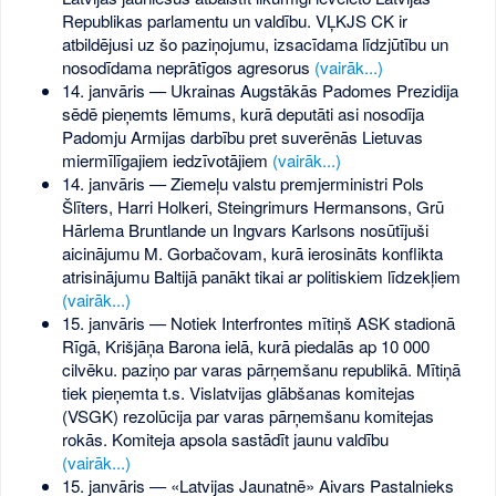
Republikas parlamentu un valdību. VĻKJS CK ir
atbildējusi uz šo paziņojumu, izsacīdama līdzjūtību un
nosodīdama neprātīgos agresorus
(vairāk...)
14. janvāris — Ukrainas Augstākās Padomes Prezidija
sēdē pieņemts lēmums, kurā deputāti asi nosodīja
Padomju Armijas darbību pret suverēnās Lietuvas
miermīlīgajiem iedzīvotājiem
(vairāk...)
14. janvāris — Ziemeļu valstu premjerministri Pols
Šlīters, Harri Holkeri, Steingrimurs Hermansons, Grū
Hārlema Bruntlande un Ingvars Karlsons nosūtījuši
aicinājumu M. Gorbačovam, kurā ierosināts konflikta
atrisinājumu Baltijā panākt tikai ar politiskiem līdzekļiem
(vairāk...)
15. janvāris — Notiek Interfrontes mītiņš ASK stadionā
Rīgā, Krišjāņa Barona ielā, kurā piedalās ap 10 000
cilvēku. paziņo par varas pārņemšanu republikā. Mītiņā
tiek pieņemta t.s. Vislatvijas glābšanas komitejas
(VSGK) rezolūcija par varas pārņemšanu komitejas
rokās. Komiteja apsola sastādīt jaunu valdību
(vairāk...)
15. janvāris — «Latvijas Jaunatnē» Aivars Pastalnieks