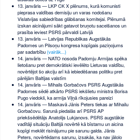
13. janvāris — LKP CK X plēnums, kurā komunisti
pieprasa valdības demisiju un varas nodošanu
Vislatvijas sabiedrības glābšanas komitejai. Plēnumā
izskan aicinājumi sākt gatavot bruņotu sacelšanos un
prasība ieviest PSRS pārvaldi Latvijā
13. janvāris — Latvijas Republikas Augstākās
Padomes un Pilsoņu kongresa kopīgais paziņojums
par sadarbību
(vairāk...)
14. janvāris — NATO nosoda Padomju Armijas spēka
lietošanu pret demokrātiski ievēlēto Lietuvas valdību,
novērtējot šo akciju arī kā iebiedēšanas politiku pret
pārējām Baltijas valstīm
14. janvāris — Mihails Gorbačovs PSRS Augstākās
Padomes sēdē atkārto PSRS iekšlietu ministra Borisa
Pugo viedokli, ka armija Viļņā rīkojusies pareizi
14. janvāris — Maskavā Jānis Peters tiekas ar Mihailu
Gorbačovu. Sarunā piedalās arī PSRS AP
priekšsēdētājs Anatolijs Lukjanovs. PSRS augstākie
vadītāji situāciju Baltijā novērtē kā bīstamu un aicina
kopīgi meklēt risinājumu pie sarunu galda. Jānis
Peters, novērtēdams sarunu, izsakās, ka nav jālolo