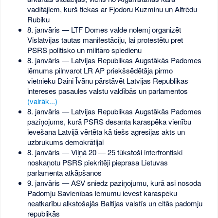
vadītājiem, kurš tiekas ar Fjodoru Kuzminu un Alfrēdu
Rubiku
8. janvāris — LTF Domes valde nolemj organizēt
Vislatvijas tautas manifestāciju, lai protestētu pret
PSRS politisko un militāro spiedienu
8. janvāris — Latvijas Republikas Augstākās Padomes
lēmums pilnvarot LR AP priekšsēdētāja pirmo
vietnieku Daini Īvānu pārstāvēt Latvijas Republikas
intereses pasaules valstu valdībās un parlamentos
(vairāk...)
8. janvāris — Latvijas Republikas Augstākās Padomes
paziņojums, kurā PSRS desanta karaspēka vienību
ievešana Latvijā vērtēta kā tiešs agresijas akts un
uzbrukums demokrātijai
8. janvāris — Viļņā 20 — 25 tūkstoši interfrontiski
noskaņotu PSRS piekritēji pieprasa Lietuvas
parlamenta atkāpšanos
9. janvāris — ASV sniedz paziņojumu, kurā asi nosoda
Padomju Savienības lēmumu ievest karaspēku
neatkarību alkstošajās Baltijas valstīs un citās padomju
republikās