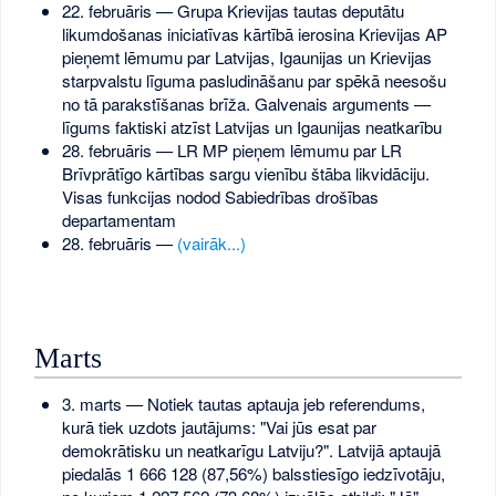
22. februāris — Grupa Krievijas tautas deputātu
likumdošanas iniciatīvas kārtībā ierosina Krievijas AP
pieņemt lēmumu par Latvijas, Igaunijas un Krievijas
starpvalstu līguma pasludināšanu par spēkā neesošu
no tā parakstīšanas brīža. Galvenais arguments —
līgums faktiski atzīst Latvijas un Igaunijas neatkarību
28. februāris — LR MP pieņem lēmumu par LR
Brīvprātīgo kārtības sargu vienību štāba likvidāciju.
Visas funkcijas nodod Sabiedrības drošības
departamentam
28. februāris —
(vairāk...)
Marts
3. marts — Notiek tautas aptauja jeb referendums,
kurā tiek uzdots jautājums: "Vai jūs esat par
demokrātisku un neatkarīgu Latviju?". Latvijā aptaujā
piedalās 1 666 128 (87,56%) balsstiesīgo iedzīvotāju,