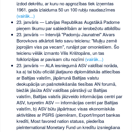
izdod dekrētu, ar kuru no apgrozības tiek izņemtas
1961. gada izlaiduma 50 un 100 rubļu naudaszīmes
(vairāk...)
23. janvāris — Latvijas Republikas Augstākā Padome
pieņem likumu par sabiedrībām ar ierobežotu atbildību
23. janvāris — Intervijā "Padomju Jaunatnei" Aivars
Borovkovs atkārtoti lieto savu teicienu: "Muļķu zemē
joprojām viss pa vecam", runājot par omoniešiem. Šo
teicienu vēlāk izmanto Vilis Krištopāns, un tas
folklorizējas ar pavisam citu nozīmi
(vairāk...)
23. janvāris — ALA iesniegumā ASV valdībai norāda,
ka a) tai būtu oficiāli jāatjauno diplomātiskās attiecības
ar Baltijas valstīm, jāpārrunā Baltijas valstu
deokupācija un pašnoteikšanās tiesības AN forumā,
biežāk jāsūta ASV valdības pārstāvji uz Baltijas
valstīm, Baltijas valstīs jāizveido informācijas centri par
ASV, turpretim ASV — informācijas centri par Baltijas
valstīm, b) ASV būtu jāpārtrauc visas ekonomiskās
aktivitātes ar PSRS (piemēram, Export/Import bankas
kredīti, Most favored nation statuss, piederība
pieInternational Monetary Fund un kredītu izsniegšana