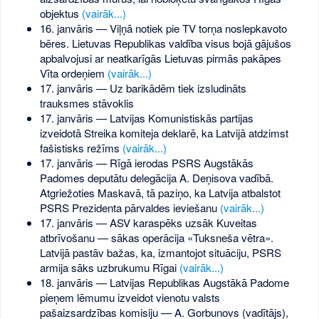
objektus
(vairāk...)
16. janvāris — Viļņā notiek pie TV torņa noslepkavoto
bēres. Lietuvas Republikas valdība visus bojā gājušos
apbalvojusi ar neatkarīgās Lietuvas pirmās pakāpes
Vīta ordeņiem
(vairāk...)
17. janvāris — Uz barikādēm tiek izsludināts
trauksmes stāvoklis
17. janvāris — Latvijas Komunistiskās partijas
izveidotā Streika komiteja deklarē, ka Latvijā atdzimst
fašistisks režīms
(vairāk...)
17. janvāris — Rīgā ierodas PSRS Augstākās
Padomes deputātu delegācija A. Deņisova vadībā.
Atgriežoties Maskavā, tā paziņo, ka Latvija atbalstot
PSRS Prezidenta pārvaldes ieviešanu
(vairāk...)
17. janvāris — ASV karaspēks uzsāk Kuveitas
atbrīvošanu — sākas operācija «Tuksneša vētra».
Latvijā pastāv bažas, ka, izmantojot situāciju, PSRS
armija sāks uzbrukumu Rīgai
(vairāk...)
18. janvāris — Latvijas Republikas Augstākā Padome
pieņem lēmumu izveidot vienotu valsts
pašaizsardzības komisiju — A. Gorbunovs (vadītājs),