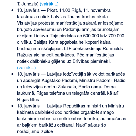
T. Jundzis)
(vairāk...)
13. janvāris — Plkst. 14.00 Rīgā, 11. novembra
krastmalā notiek Latvijas Tautas frontes rīkotā
Vislatvijas protesta manifestācija sakarā ar iespējamo
bruņoto apvērsumu un Padomju armijas bruņotajām
akcijām Lietuvā. Tajā piedalās ap 600 000 līdz 700 000
cilvēku. Baltijas Kara apgabala helikopteri kaisa
brīdinājuma skrejlapas. LTF priekšsēdētājs Romualds
Ražuks aicina celt barikādes. Pēc manifestācijas
notiek dalībnieku gājiens uz Brīvības pieminekli.
(vairāk...)
13. janvāris — Latvijas iedzīvotāji sāk veidot barikadēs
un apsargāt Augstāko Padomi, Ministru Padomi, Radio
un televīzijas centru Zaķusalā, Radio namu Doma
laukumā, Rīgas telefona un telegrāfa centrāli, kā arī
Rīgas tiltus
13. janvāris — Latvijas Republikas ministri un Ministru
kabineta darbinieki dod norādes organizēt smago
lauksaimniecības un celtniecības tehniku, automašīnas
ar baļķiem barikāžu celšanai. Naktī sākas šo
norādījumu izpilde