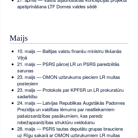
apstiprināšana LTF Domes valdes sēdē
Maijs
10. maijs — Baltijas valstu finanšu ministru tikšanās
Viļņā
21. maijs — PSRS pārceļ LR un PSRS paredzētās
sarunas
23. maijs — OMON uzbrukums pieciem LR muitas
posteņiem
23. maijs — Protokols par KPFSR un LR prokuratūru
sadarbību
24. maijs — Latvijas Republikas Augstākās Padomes
Prezidija un valdības lēmums par neatliekamiem
pašaizsardzības pasākumiem, kas paredz
robežapsardzības struktūru veidošanu
28. maijs — PSRS tautas deputātu grupas brauciens
uz Rīgu sakarā ar OMON uzbrukumiem LR muitas