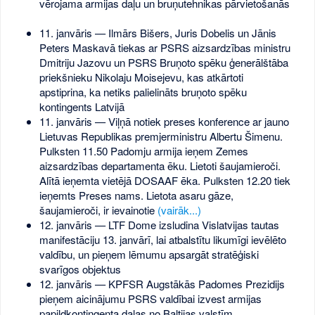
vērojama armijas daļu un bruņutehnikas pārvietošanās
11. janvāris — Ilmārs Bišers, Juris Dobelis un Jānis
Peters Maskavā tiekas ar PSRS aizsardzības ministru
Dmitriju Jazovu un PSRS Bruņoto spēku ģenerālštāba
priekšnieku Nikolaju Moisejevu, kas atkārtoti
apstiprina, ka netiks palielināts bruņoto spēku
kontingents Latvijā
11. janvāris — Viļņā notiek preses konference ar jauno
Lietuvas Republikas premjerministru Albertu Šimenu.
Pulksten 11.50 Padomju armija ieņem Zemes
aizsardzības departamenta ēku. Lietoti šaujamieroči.
Alītā ieņemta vietējā DOSAAF ēka. Pulksten 12.20 tiek
ieņemts Preses nams. Lietota asaru gāze,
šaujamieroči, ir ievainotie
(vairāk...)
12. janvāris — LTF Dome izsludina Vislatvijas tautas
manifestāciju 13. janvārī, lai atbalstītu likumīgi ievēlēto
valdību, un pieņem lēmumu apsargāt stratēģiski
svarīgos objektus
12. janvāris — KPFSR Augstākās Padomes Prezidijs
pieņem aicinājumu PSRS valdībai izvest armijas
papildkontingenta daļas no Baltijas valstīm