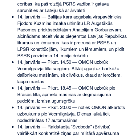
cerības, ka pašreizējā PSRS vadība ir gatava
sarunāties ar Latviju kā ar ārvalsti
14. janvāris — Baltijas kara apgabala virspavēlnieks
Fjodors Kuzmins izsaka ultimātu LR Augstākās
Padomes priekšsēdētājam Anatolijam Gorbunovam,
aicinādams atcelt visus pieņemtos Latvijas Republikas
likumus un lēmumus, kas ir pretrunā ar PSRS un
LPSR konstitūcijām, likumiem un lēmumiem, un pildīt
PSRS prezidenta 14. maija dekrētu
14. janvāris — Plkst. 14.50 — OMON uzbrūk
Vecmīlgrāvja tilta sargiem. Atklāj uguni uz barikāžu
dalībnieku mašīnām, sit cilvēkus, draud ar ieročiem,
laupa mantas.
14. janvāris — Plkst. 18.45 — OMON uzbrūk pie
Brasas tilta, apmētā mašīnas ar degmaisījuma
pudelēm, izraisa ugunsgrēku
14. janvāris — Plkst. 20.00 — notiek OMON atkārtots
uzbrukums pie Vecmīlgrāvja. Dienas laikā tiek
nodedzinātas 17 automašīnas
14. janvāris — Raidstacija "Svoboda" (Brīvība)
vairākkārt konkretizē ziņas par militārā apvērsuma