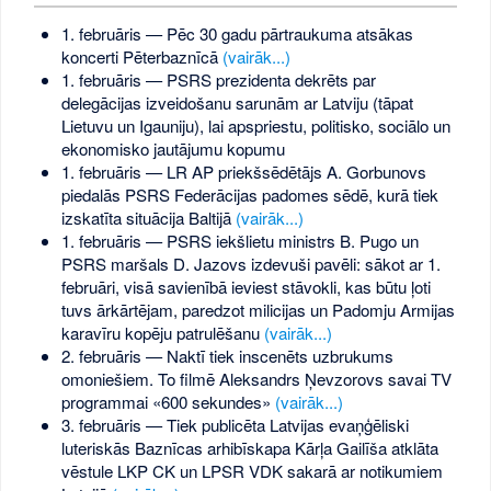
1. februāris — Pēc 30 gadu pārtraukuma atsākas
koncerti Pēterbaznīcā
(vairāk...)
1. februāris — PSRS prezidenta dekrēts par
delegācijas izveidošanu sarunām ar Latviju (tāpat
Lietuvu un Igauniju), lai apspriestu, politisko, sociālo un
ekonomisko jautājumu kopumu
1. februāris — LR AP priekšsēdētājs A. Gorbunovs
piedalās PSRS Federācijas padomes sēdē, kurā tiek
izskatīta situācija Baltijā
(vairāk...)
1. februāris — PSRS iekšlietu ministrs B. Pugo un
PSRS maršals D. Jazovs izdevuši pavēli: sākot ar 1.
februāri, visā savienībā ieviest stāvokli, kas būtu ļoti
tuvs ārkārtējam, paredzot milicijas un Padomju Armijas
karavīru kopēju patrulēšanu
(vairāk...)
2. februāris — Naktī tiek inscenēts uzbrukums
omoniešiem. To filmē Aleksandrs Ņevzorovs savai TV
programmai «600 sekundes»
(vairāk...)
3. februāris — Tiek publicēta Latvijas evaņģēliski
luteriskās Baznīcas arhibīskapa Kārļa Gailīša atklāta
vēstule LKP CK un LPSR VDK sakarā ar notikumiem