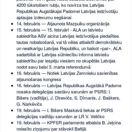
4200 tūkstošiem rubļu, ko novirza tos Latvijas
Republikas Augstākajai Padomei Latvijas iedzīvotāju
aptaujas izdevumu segšanai
14. februāris — Atjaunota Mazpulku organizācija
15. februāris — 15. februārī - ALA un latviešu
sabiedrība ASV aicina Latvijas iedzīvotājus piedalīties
tautas nobalsošanā, vai tā vēlas atbalstīt demokrātisku
un neatkarīgu Latvijas Republiku, un balsot «par». ALA
sadarbībā ar Latvijas sūtniecību informa latviešu
sabiedrību par iespēju viesiem no okupētās Latvijas
nodot savu balsi 3. marta referendumā
16. februāris — Notiek Latvijas Zemnieku savienības
atjaunošanas kongress
16. februāris — Latvijas Republikas Augstākā Padome
nosaka delegācijas sastāvu sarunām ar PSRS: I.
Bišers (vadītājs), J. Dinevičs, S. Dīmanis, J. Baškers,
G. Narkēvičs
19. februāris — I. Bišers Maskavā tiekas ar PSRS
delegācijas vadītāju sarunām ar LR V. Veličko
19. februāris — KPFSR parlaments atbalsta B. Jeļcina
nolasīto ziņojumu par stāvokli Baltijā