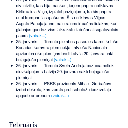
divi civilie, kas bija maskās, ieņem papīra noliktavas
Kirtimu ielā Viļņā, izplatot paziņojumu, ka šis papīrs
esot kompartijas īpašums. Šīs noliktavas Viļņas
Augsta Paneļu jauno māju rajonā ir pašas lielākās, kur
glabājas gandrīz viss laikrakstu izdošanai sagatavotais
papīrs
(vairāk...)
25. janvāris — Toronto pie abos pasaules karos kritušo
Kanādas karavīru pieminekļa Latviešu Nacionālā
apvienība rīko piemiņas brīdi Latvijā 20. janvāra naktī
bojāgājušo piemiņai
(vairāk...)
26. janvāris — Toronto Svētā Andreja baznīcā notiek
dievkalpojums Latvijā 20. janvāra naktī bojāgājušo
piemiņai
26. janvāris — PSRS prezidents Mihails Gorbačovs
izdod dekrētu, kas vērsts pret sabotāžu iedzīvotāju
apgādē ar precēm
(vairāk...)
Februāris