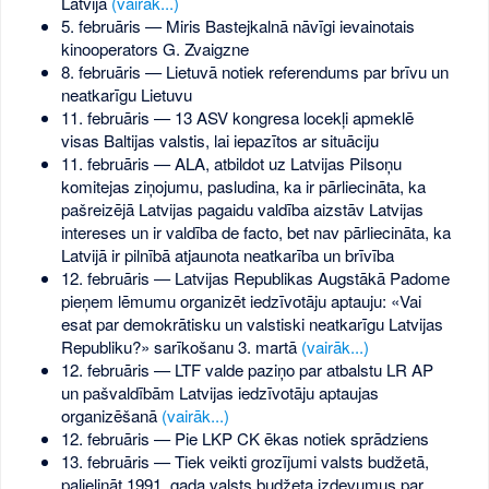
Latvijā
(vairāk...)
5. februāris — Miris Bastejkalnā nāvīgi ievainotais
kinooperators G. Zvaigzne
8. februāris — Lietuvā notiek referendums par brīvu un
neatkarīgu Lietuvu
11. februāris — 13 ASV kongresa locekļi apmeklē
visas Baltijas valstis, lai iepazītos ar situāciju
11. februāris — ALA, atbildot uz Latvijas Pilsoņu
komitejas ziņojumu, pasludina, ka ir pārliecināta, ka
pašreizējā Latvijas pagaidu valdība aizstāv Latvijas
intereses un ir valdība de facto, bet nav pārliecināta, ka
Latvijā ir pilnībā atjaunota neatkarība un brīvība
12. februāris — Latvijas Republikas Augstākā Padome
pieņem lēmumu organizēt iedzīvotāju aptauju: «Vai
esat par demokrātisku un valstiski neatkarīgu Latvijas
Republiku?» sarīkošanu 3. martā
(vairāk...)
12. februāris — LTF valde paziņo par atbalstu LR AP
un pašvaldībām Latvijas iedzīvotāju aptaujas
organizēšanā
(vairāk...)
12. februāris — Pie LKP CK ēkas notiek sprādziens
13. februāris — Tiek veikti grozījumi valsts budžetā,
palielināt 1991. gada valsts budžeta izdevumus par