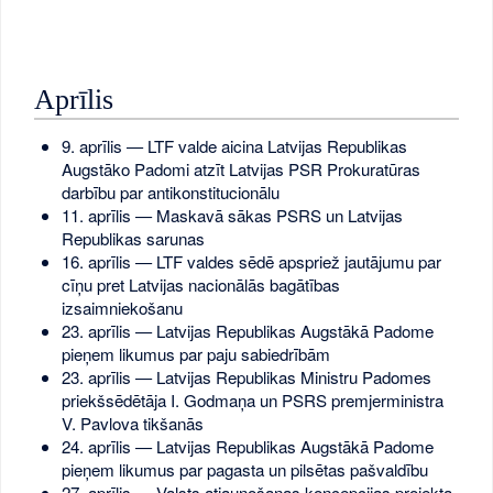
Aprīlis
9. aprīlis — LTF valde aicina Latvijas Republikas
Augstāko Padomi atzīt Latvijas PSR Prokuratūras
darbību par antikonstitucionālu
11. aprīlis — Maskavā sākas PSRS un Latvijas
Republikas sarunas
16. aprīlis — LTF valdes sēdē apspriež jautājumu par
cīņu pret Latvijas nacionālās bagātības
izsaimniekošanu
23. aprīlis — Latvijas Republikas Augstākā Padome
pieņem likumus par paju sabiedrībām
23. aprīlis — Latvijas Republikas Ministru Padomes
priekšsēdētāja I. Godmaņa un PSRS premjerministra
V. Pavlova tikšanās
24. aprīlis — Latvijas Republikas Augstākā Padome
pieņem likumus par pagasta un pilsētas pašvaldību
27. aprīlis — Valsts atjaunošanas koncepcijas projekta