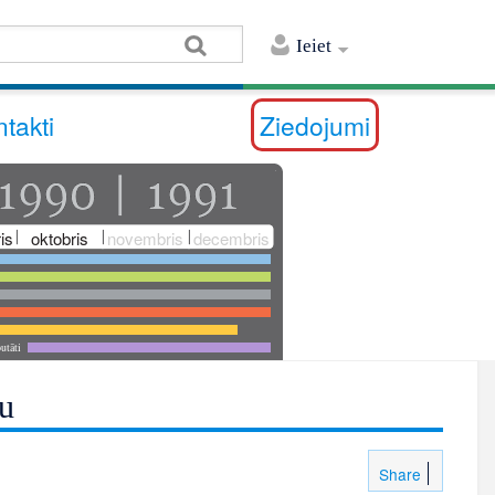
Ieiet
takti
Ziedojumi
is
oktobris
novembris
decembris
utāti
u
Share