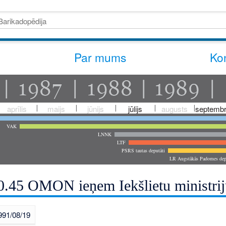
Par mums
Kon
aprīlis
maijs
jūnijs
jūlijs
augusts
septembr
VAK
LNNK
LTF
PSRS tautas deputāti
LR Augstākās Padomes dep
20.45 OMON ieņem Iekšlietu ministrij
991/08/19