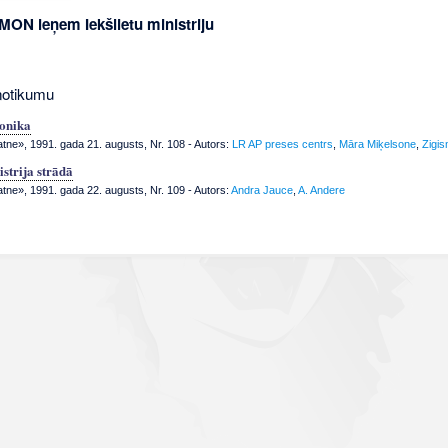
OMON ieņem Iekšlietu ministriju
notikumu
onika
atne», 1991. gada 21. augusts, Nr. 108
- Autors:
LR AP preses centrs
,
Māra Miķelsone
,
Zigi
istrija strādā
atne», 1991. gada 22. augusts, Nr. 109
- Autors:
Andra Jauce
,
A. Andere