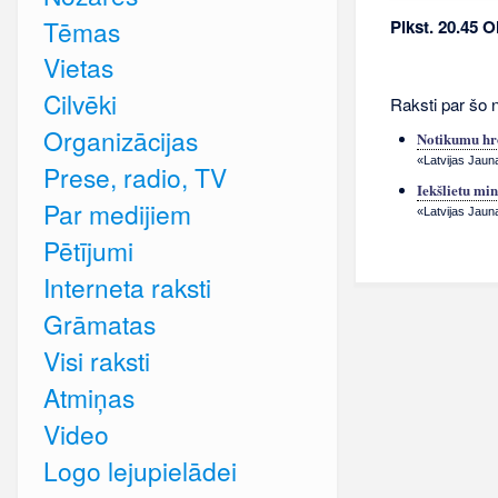
Tēmas
Plkst. 20.45 
Vietas
Cilvēki
Raksti par šo 
Organizācijas
Notikumu hr
«Latvijas Jaun
Prese, radio, TV
Iekšlietu min
Par medijiem
«Latvijas Jaun
Pētījumi
Interneta raksti
Grāmatas
Visi raksti
Atmiņas
Video
Logo lejupielādei