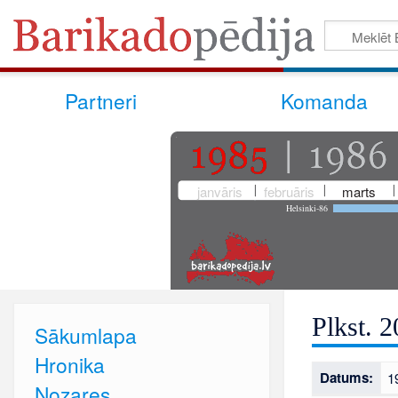
Partneri
Komanda
janvāris
februāris
marts
Helsinki-86
Plkst. 
Sākumlapa
Hronika
Datums:
1
Nozares