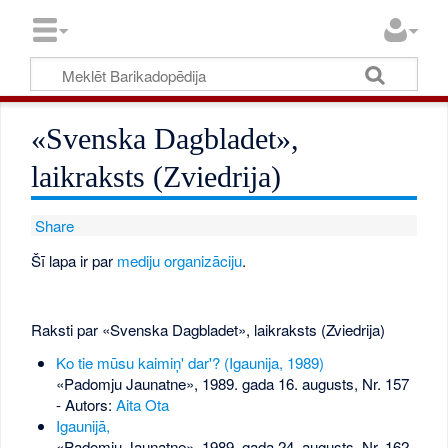
«Svenska Dagbladet»,
laikraksts (Zviedrija)
Share
Šī lapa ir par
mediju organizāciju
.
Raksti par «Svenska Dagbladet», laikraksts (Zviedrija)
Ko tie mūsu kaimiņ' dar'? (Igaunija, 1989)
«Padomju Jaunatne», 1989. gada 16. augusts, Nr. 157
- Autors:
Aita Ota
Igaunijā,
«Padomju Jaunatne», 1989. gada 24. augusts, Nr. 162