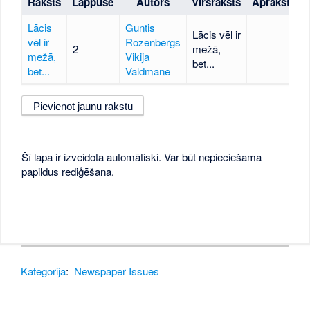
Raksts
Lappuse
Autors
Virsraksts
Apraksts
Lācis
Guntis
Lācis vēl ir
vēl ir
Rozenbergs
2
mežā,
mežā,
Vikija
bet...
bet...
Valdmane
Pievienot jaunu rakstu
Šī lapa ir izveidota automātiski. Var būt nepieciešama
papildus rediģēšana.
Kategorija
:
Newspaper Issues