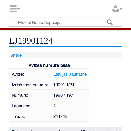
LJ19901124
Share
Avīzes numura pase
Avīze:
Latvijas Jaunatne
Izdošanas datums:
1990/11/24
Numurs:
1990 / 197
Lappuses:
4
Tirāža:
244742