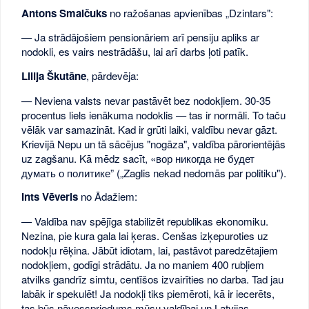
Antons Smalčuks
no ražošanas apvienības „Dzintars":
— Ja strādājošiem pensionāriem arī pensiju apliks ar
nodokli, es vairs nestrādāšu, lai arī darbs ļoti patīk.
Lilija Škutāne
, pārdevēja:
— Neviena valsts nevar pastāvēt bez nodokļiem. 30-35
procentus liels ienākuma nodoklis — tas ir normāli. To taču
vēlāk var samazināt. Kad ir grūti laiki, valdību nevar gāzt.
Krievijā Nepu un tā sācējus "nogāza", valdība pārorientējās
uz zagšanu. Kā mēdz sacīt, «вор никогда не будет
думать о политике” („Zaglis nekad nedomās par politiku").
Ints Vēveris
no Ādažiem:
— Valdība nav spējīga stabilizēt republikas ekonomiku.
Nezina, pie kura gala lai ķeras. Cenšas izķepuroties uz
nodokļu rēķina. Jābūt idiotam, lai, pastāvot paredzētajiem
nodokļiem, godīgi strādātu. Ja no maniem 400 rubļiem
atvilks gandrīz simtu, centīšos izvairīties no darba. Tad jau
labāk ir spekulēt! Ja nodokļi tiks piemēroti, kā ir iecerēts,
tas būs nāvesspriedums mūsu valdībai un Latvijas