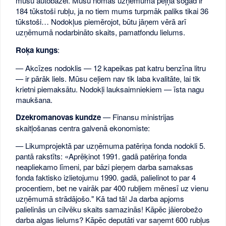
mūsu autobāzei. Mūsu nomas uzņēmuma peļņa šogad ir
184 tūkstoši rubļu, ja no tiem mums turpmāk paliks tikai 36
tūkstoši… Nodokļus piemērojot, būtu jāņem vērā arī
uzņēmumā nodarbināto skaits, pamatfondu lielums.
Roķa kungs
:
— Akcīzes nodoklis — 12 kapeikas pat katru benzīna litru
— ir pārāk liels. Mūsu ceļiem nav tik laba kvalitāte, lai tik
krietni piemaksātu. Nodokļi lauksaimniekiem — īsta nagu
maukšana.
Dzekromanovas kundze
— Finansu ministrijas
skaitļošanas centra galvenā ekonomiste:
— Likumprojektā par uzņēmuma patēriņa fonda nodokli 5.
pantā rakstīts: «Aprēķinot 1991. gadā patēriņa fonda
neapliekamo līmeni, par bāzi pieņem darba samaksas
fonda faktisko izlietojumu 1990. gadā, palielinot to par 4
procentiem, bet ne vairāk par 400 rubļiem mēnesī uz vienu
uzņēmumā strādājošo." Kā tad tā! Ja darba apjoms
palielinās un cilvēku skaits samazinās! Kāpēc jāierobežo
darba algas lielums? Kāpēc deputāti var saņemt 600 rubļus