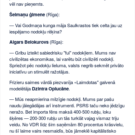
vēl nav pieņemts.
Šeimaņu ģimene
(Rīga):
— Vai Godmaņa kunga māja Saulkrastos tiek celta jau uz
iespējamo nodokļu rēķina?
Aigars Belokurovs
(Rīga):
— Gribu izteikt sabiedrisku "fui" nodokļiem. Mums nav
civilizētas ekonomikas, lai varētu būt civilizēti nodokļi.
Spriežot pēc nodokļu lieluma, valsts negrib sekmēt privāto
iniciatīvu un stimulēt ražotājus.
Frizieru saimes vārdā piezvanīja «Laimdotas" galvenā
modelētāja
Dzintra Oplucāne
.
— Mūs neapmierina milzīgie nodokļi. Mums par pašu
naudu jāiegādājas arī instrumenti. PSRS taču neko jēdzīgu
neražo. Bet importa fēns maksā 400-500 rubļu, loku
šķēres — 200-300 rubļu un tās turklāt vajag vismaz triju
veidu. No VDR līdz šim saņēmām 80 procentus krāsvielu,
nu šī laime vairs nesmaidīs, būs jāmeklē kapitālistisko