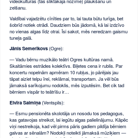
videokultūras (tās sliktākajā nozīmē) plaukšanu un
zelšanu.
Valdībai vajadzētu cīnīties par to, lai tauta būtu turīga, bet
šobrīd notiek otrādi. Daudziem būs jādomā, kā lai izdzīvo
no vienas algas līdz otrai. Īsi sakot, mēs neredzam gaismu
tuneļa galā.
Jānis Semerīkovs
(Ogre):
— Vadu bērnu muzikālo teātri Ogres kultūras namā.
Skaitāmies estrādes kolektīvs. Biļetes cena ir rublis. Par
koncertu nopelnām apmēram 10 rubļus, jo pārējais jau
tāpat aiziet telpu īrei, reklāmai, transportam. Ja vēl būs
jāmaksā sarīkojumu nodoklis, mēs izputēsim. Bet cik tad
bērniem vispār to teātrīšu ir…
Elvīra Salmiņa
(Ventspils):
— Esmu pensionēta skolotāja un nosodu tos pedagogus,
kas gatavojas streikot, lai iegūtu algas palielinājumu. Kāpēc
viņi nestreikoja, kad vēl pirms pāris gadiem pildīja bērniem
galvas ar sēnalām? Nodokļi noteikti jāmaksā mūziķiem —