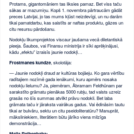
Protams, gigantomāniem tas liksies pamaz. Bet viss taču
sākas ar mazumiņu. Kopš 1. novembra pārtraucām gādāt
preces Latvijai, jo tas mums kļūst neizdevīgi, un nu darām
tikai pamatdarbu, kas saistīts ar naftas produktu, gāzes un
citu resursu pārdošanu.
Nodokļu likumprojektos viscaur jaušama vecā diletantiskā
pieeja. Šaubos, vai Finansu ministrija ir sīki aprēķinājusi,
kādu „efektu” izraisīs jaunie nodokļi…
Frostmanes kundze
, skolotāja:
— Jaunie nodokļi draud ar kultūras bojāeju. Ko gara vērtību
radītajiem nozīmē gada ienākumi, kuru apmērs nosaka
nodokļu lielumu? Ja, piemēram, Ābramam Feldhūnam par
sarakstīto grāmatu pienākas 5000 rubļu, tad valsts uzreiz
grasās no šīs summas atvilkt prāvu nodokli. Bet laba
grāmata taču ir jāraksta vairākus gadus. Vai ēdināsim tautu
tikai ar bulvāru, sektu un citu pseidoliteratūru? Manuprāt,
māksliniekiem, literātiem būtu jārīko viena milzīga
demonstrācija…
Maija Reihenbaha: