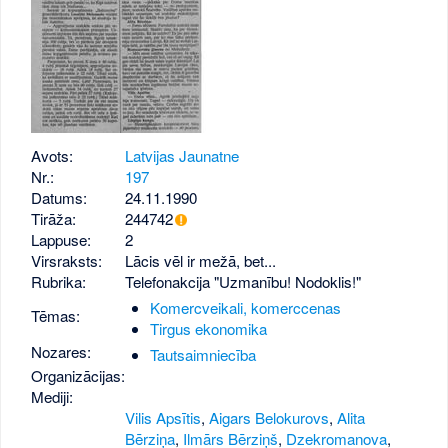
Avots:
Latvijas Jaunatne
Nr.:
197
Datums:
24.11.1990
Tirāža:
244742
Lappuse:
2
Virsraksts:
Lācis vēl ir mežā, bet...
Rubrika:
Telefonakcija "Uzmanību! Nodoklis!"
Komercveikali, komerccenas
Tēmas:
Tirgus ekonomika
Nozares:
Tautsaimniecība
Organizācijas:
Mediji:
Vilis Apsītis
,
Aigars Belokurovs
,
Alita
Bērziņa
,
Ilmārs Bērziņš
,
Dzekromanova
,