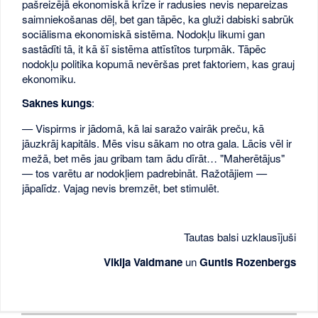
pašreizējā ekonomiskā krīze ir radusies nevis nepareizas
saimniekošanas dēļ, bet gan tāpēc, ka gluži dabiski sabrūk
sociālisma ekonomiskā sistēma. Nodokļu likumi gan
sastādīti tā, it kā šī sistēma attīstītos turpmāk. Tāpēc
nodokļu politika kopumā nevēršas pret faktoriem, kas grauj
ekonomiku.
Saknes kungs
:
— Vispirms ir jādomā, kā lai saražo vairāk preču, kā
jāuzkrāj kapitāls. Mēs visu sākam no otra gala. Lācis vēl ir
mežā, bet mēs jau gribam tam ādu dīrāt… "Maherētājus"
— tos varētu ar nodokļiem padrebināt. Ražotājiem —
jāpalīdz. Vajag nevis bremzēt, bet stimulēt.
Tautas balsi uzklausījuši
Vikija Valdmane
un
Guntis Rozenbergs