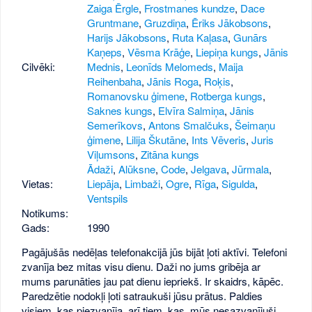
Zaiga Ērgle
,
Frostmanes kundze
,
Dace
Gruntmane
,
Gruzdiņa
,
Ēriks Jākobsons
,
Harijs Jākobsons
,
Ruta Kaļasa
,
Gunārs
Kaņeps
,
Vēsma Krāģe
,
Liepiņa kungs
,
Jānis
Cilvēki:
Mednis
,
Leonīds Melomeds
,
Maija
Reihenbaha
,
Jānis Roga
,
Roķis
,
Romanovsku ģimene
,
Rotberga kungs
,
Saknes kungs
,
Elvīra Salmiņa
,
Jānis
Semerīkovs
,
Antons Smalčuks
,
Šeimaņu
ģimene
,
Lilija Škutāne
,
Ints Vēveris
,
Juris
Viļumsons
,
Zitāna kungs
Ādaži
,
Alūksne
,
Code
,
Jelgava
,
Jūrmala
,
Vietas:
Liepāja
,
Limbaži
,
Ogre
,
Rīga
,
Sigulda
,
Ventspils
Notikums:
Gads:
1990
Pagājušās nedēļas telefonakcijā jūs bijāt ļoti aktīvi. Telefoni
zvanīja bez mitas visu dienu. Daži no jums gribēja ar
mums parunāties jau pat dienu iepriekš. Ir skaidrs, kāpēc.
Paredzētie nodokļi ļoti satraukuši jūsu prātus. Paldies
visiem, kas piezvanīja, arī tiem, kas, mūs nesazvanījuši,