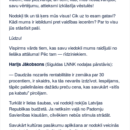
savu vērtējumu, attieksmi izklāstīja vēstulēs!
Nodokļi tik un tā ķers mūs visus! Cik uz to esam gatavi?
Kādi mums ir iebildumi pret valdības iecerēm? Par to visu
jūs stāstīsit paši.
Lūdzu!
Vispirms vārds tiem, kas savu viedokli mums raidījuši no
lielāka attāluma! Pēc tam — rīdziniekiem.
Harijs Jākobsons
(Siguldas LNNK nodaļas pārstāvis):
— Daudzās nozarēs rentabilitāte ir zemāka par 30
procentiem, ir skaidrs, ka tās nevarēs izdzīvot. Iespējams,
tāpēc palielināsies dažādu preču cena, kas savukārt «sitīs
pa kabatu" pircējam.
Turklāt ir lielas šaubas, vai nodokļi nokļūs Latvijas
Republikas budžetā. Ja netiksim vaļā no Padomju
Savienības klaušām, cilvēkiem nebūs stimula strādāt.
Savukārt kultūras pasākumu aplikšana ar nodokli veicinās