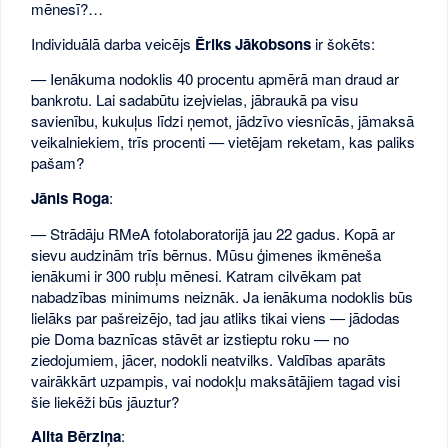
mēnesī?…
Individuālā darba veicējs
Ēriks Jākobsons
ir šokēts:
— Ienākuma nodoklis 40 procentu apmērā man draud ar
bankrotu. Lai sadabūtu izejvielas, jābraukā pa visu
savienību, kukuļus līdzi ņemot, jādzīvo viesnīcās, jāmaksā
veikalniekiem, trīs procenti — vietējam reketam, kas paliks
pašam?
Jānis Roga
:
— Strādāju RMeA fotolaboratorijā jau 22 gadus. Kopā ar
sievu audzinām trīs bērnus. Mūsu ģimenes ikmēneša
ienākumi ir 300 rubļu mēnesi. Katram cilvēkam pat
nabadzības minimums neiznāk. Ja ienākuma nodoklis būs
lielāks par pašreizējo, tad jau atliks tikai viens — jādodas
pie Doma baznīcas stāvēt ar izstieptu roku — no
ziedojumiem, jācer, nodokli neatvilks. Valdības aparāts
vairākkārt uzpampis, vai nodokļu maksātājiem tagad visi
šie liekēži būs jāuztur?
Alita Bērziņa
: