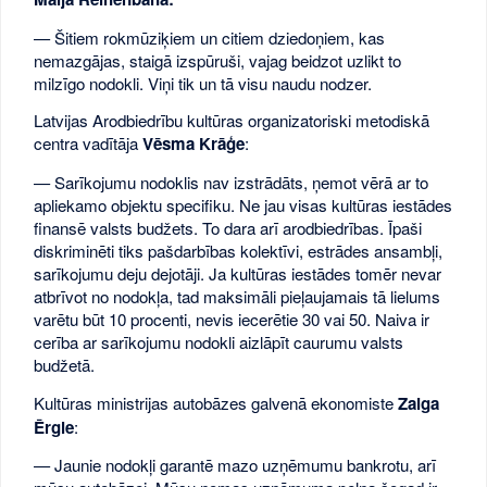
— Šitiem rokmūziķiem un citiem dziedoņiem, kas
nemazgājas, staigā izspūruši, vajag beidzot uzlikt to
milzīgo nodokli. Viņi tik un tā visu naudu nodzer.
Latvijas Arodbiedrību kultūras organizatoriski metodiskā
centra vadītāja
Vēsma Krāģe
:
— Sarīkojumu nodoklis nav izstrādāts, ņemot vērā ar to
apliekamo objektu specifiku. Ne jau visas kultūras iestādes
finansē valsts budžets. To dara arī arodbiedrības. Īpaši
diskriminēti tiks pašdarbības kolektīvi, estrādes ansambļi,
sarīkojumu deju dejotāji. Ja kultūras iestādes tomēr nevar
atbrīvot no nodokļa, tad maksimāli pieļaujamais tā lielums
varētu būt 10 procenti, nevis iecerētie 30 vai 50. Naiva ir
cerība ar sarīkojumu nodokli aizlāpīt caurumu valsts
budžetā.
Kultūras ministrijas autobāzes galvenā ekonomiste
Zaiga
Ērgle
:
— Jaunie nodokļi garantē mazo uzņēmumu bankrotu, arī