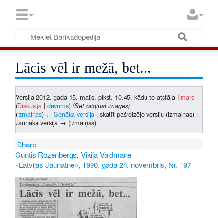
Lācis vēl ir mežā, bet...
Versija 2012. gada 15. maijs, plkst. 10.45, kādu to atstāja
Ilmars
(
Diskusija
|
devums
)
(Set original images)
(
izmaiņas
)
← Senāka versija
| skatīt pašreizējo versiju (izmaiņas) |
Jaunāka versija → (izmaiņas)
Share
Guntis Rozenbergs
,
Vikija Valdmane
«Latvijas Jaunatne», 1990. gada 24. novembris, Nr. 197