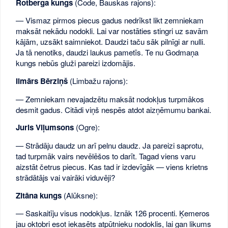
Rotberga kungs
(Code, Bauskas rajons):
— Vismaz pirmos piecus gadus nedrīkst likt zemniekam
maksāt nekādu nodokli. Lai var nostāties stingri uz savām
kājām, uzsākt saimniekot. Daudzi taču sāk pilnīgi ar nulli.
Ja tā nenotiks, daudzi laukus pametīs. Te nu Godmaņa
kungs nebūs gluži pareizi izdomājis.
Ilmārs Bērziņš
(Limbažu rajons):
— Zemniekam nevajadzētu maksāt nodokļus turpmākos
desmit gadus. Citādi viņš nespēs atdot aizņēmumu bankai.
Juris Viļumsons
(Ogre):
— Strādāju daudz un arī pelnu daudz. Ja pareizi saprotu,
tad turpmāk vairs nevēlēšos to darīt. Tagad viens varu
aizstāt četrus piecus. Kas tad ir izdevīgāk — viens krietns
strādātājs vai vairāki viduvēji?
Zitāna kungs
(Alūksne):
— Saskaitīju visus nodokļus. Iznāk 126 procenti. Ķemeros
jau oktobri esot iekasēts atpūtnieku nodoklis, lai gan likums