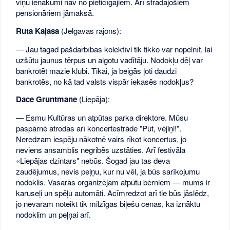
viņu ienākumi nav no pieticīgajiem. Arī strādājošiem
pensionāriem jāmaksā.
Ruta Kaļasa
(Jelgavas rajons):
— Jau tagad pašdarbības kolektīvi tik tikko var nopelnīt, lai
uzšūtu jaunus tērpus un algotu vadītāju. Nodokļu dēļ var
bankrotēt mazie klubi. Tikai, ja beigās ļoti daudzi
bankrotēs, no kā tad valsts vispār iekasēs nodokļus?
Dace Gruntmane
(Liepāja):
— Esmu Kultūras un atpūtas parka direktore. Mūsu
paspārnē atrodas arī koncertestrāde "Pūt, vējiņi!".
Neredzam iespēju nākotnē vairs rīkot koncertus, jo
neviens ansamblis negribēs uzstāties. Arī festivāla
«Liepājas dzintars" nebūs. Šogad jau tas deva
zaudējumus, nevis peļņu, kur nu vēl, ja būs sarīkojumu
nodoklis. Vasarās organizējam atpūtu bērniem — mums ir
karuseļi un spēļu automāti. Acīmredzot arī tie būs jāslēdz,
jo nevaram noteikt tik milzīgas biļešu cenas, ka iznāktu
nodoklim un peļņai arī.