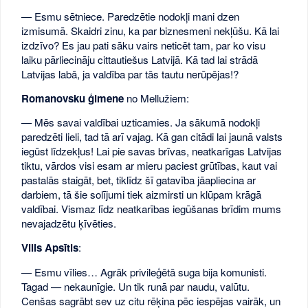
— Esmu sētniece. Paredzētie nodokļi mani dzen
izmisumā. Skaidri zinu, ka par biznesmeni nekļūšu. Kā lai
izdzīvo? Es jau pati sāku vairs neticēt tam, par ko visu
laiku pārliecināju cittautiešus Latvijā. Kā tad lai strādā
Latvijas labā, ja valdība par tās tautu nerūpējas!?
Romanovsku ģimene
no Mellužiem:
— Mēs savai valdībai uzticamies. Ja sākumā nodokļi
paredzēti lieli, tad tā arī vajag. Kā gan citādi lai jaunā valsts
iegūst līdzekļus! Lai pie savas brīvas, neatkarīgas Latvijas
tiktu, vārdos visi esam ar mieru paciest grūtības, kaut vai
pastalās staigāt, bet, tiklīdz šī gatavība jāapliecina ar
darbiem, tā šie solījumi tiek aizmirsti un klūpam krāgā
valdībai. Vismaz līdz neatkarības iegūšanas brīdim mums
nevajadzētu ķīvēties.
Vilis Apsītis
:
— Esmu vīlies… Agrāk privileģētā suga bija komunisti.
Tagad — nekaunīgie. Un tik runā par naudu, valūtu.
Cenšas sagrābt sev uz citu rēķina pēc iespējas vairāk, un