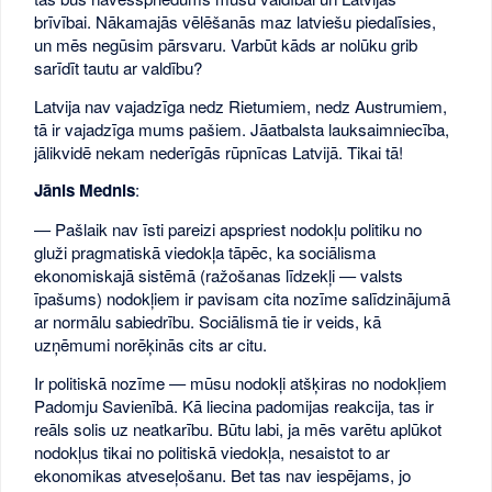
brīvībai. Nākamajās vēlēšanās maz latviešu piedalīsies,
un mēs negūsim pārsvaru. Varbūt kāds ar nolūku grib
sarīdīt tautu ar valdību?
Latvija nav vajadzīga nedz Rietumiem, nedz Austrumiem,
tā ir vajadzīga mums pašiem. Jāatbalsta lauksaimniecība,
jālikvidē nekam nederīgās rūpnīcas Latvijā. Tikai tā!
Jānis Mednis
:
— Pašlaik nav īsti pareizi apspriest nodokļu politiku no
gluži pragmatiskā viedokļa tāpēc, ka sociālisma
ekonomiskajā sistēmā (ražošanas līdzekļi — valsts
īpašums) nodokļiem ir pavisam cita nozīme salīdzinājumā
ar normālu sabiedrību. Sociālismā tie ir veids, kā
uzņēmumi norēķinās cits ar citu.
Ir politiskā nozīme — mūsu nodokļi atšķiras no nodokļiem
Padomju Savienībā. Kā liecina padomijas reakcija, tas ir
reāls solis uz neatkarību. Būtu labi, ja mēs varētu aplūkot
nodokļus tikai no politiskā viedokļa, nesaistot to ar
ekonomikas atveseļošanu. Bet tas nav iespējams, jo