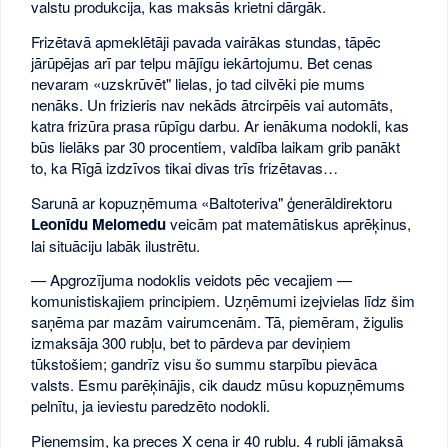
valstu produkcija, kas maksās krietni dārgāk.
Frizētavā apmeklētāji pavada vairākas stundas, tāpēc
jārūpējas arī par telpu mājīgu iekārtojumu. Bet cenas
nevaram «uzskrūvēt" lielas, jo tad cilvēki pie mums
nenāks. Un frizieris nav nekāds ātrcirpēis vai automāts,
katra frizūra prasa rūpīgu darbu. Ar ienākuma nodokli, kas
būs lielāks par 30 procentiem, valdība laikam grib panākt
to, ka Rīgā izdzīvos tikai divas trīs frizētavas…
Sarunā ar kopuzņēmuma «Baltoteriva" ģenerāldirektoru
Leonīdu Melomedu
veicām pat matemātiskus aprēķinus,
lai situāciju labāk ilustrētu.
— Apgrozījuma nodoklis veidots pēc vecajiem —
komunistiskajiem principiem. Uzņēmumi izejvielas līdz šim
saņēma par mazām vairumcenām. Tā, piemēram, žigulis
izmaksāja 300 rubļu, bet to pārdeva par deviņiem
tūkstošiem; gandrīz visu šo summu starpību pievāca
valsts. Esmu parēķinājis, cik daudz mūsu kopuzņēmums
pelnītu, ja ieviestu paredzēto nodokli.
Pieņemsim, ka preces X cena ir 40 rubļu. 4 rubļi jāmaksā