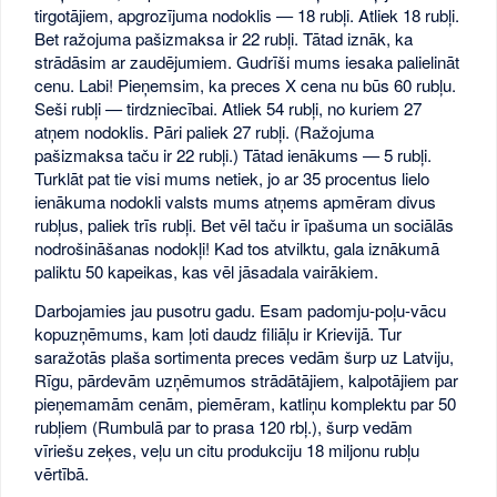
tirgotājiem, apgrozījuma nodoklis — 18 rubļi. Atliek 18 rubļi.
Bet ražojuma pašizmaksa ir 22 rubļi. Tātad iznāk, ka
strādāsim ar zaudējumiem. Gudrīši mums iesaka palielināt
cenu. Labi! Pieņemsim, ka preces X cena nu būs 60 rubļu.
Seši rubļi — tirdzniecībai. Atliek 54 rubļi, no kuriem 27
atņem nodoklis. Pāri paliek 27 rubļi. (Ražojuma
pašizmaksa taču ir 22 rubļi.) Tātad ienākums — 5 rubļi.
Turklāt pat tie visi mums netiek, jo ar 35 procentus lielo
ienākuma nodokli valsts mums atņems apmēram divus
rubļus, paliek trīs rubļi. Bet vēl taču ir īpašuma un sociālās
nodrošināšanas nodokļi! Kad tos atvilktu, gala iznākumā
paliktu 50 kapeikas, kas vēl jāsadala vairākiem.
Darbojamies jau pusotru gadu. Esam padomju-poļu-vācu
kopuzņēmums, kam ļoti daudz filiāļu ir Krievijā. Tur
saražotās plaša sortimenta preces vedām šurp uz Latviju,
Rīgu, pārdevām uzņēmumos strādātājiem, kalpotājiem par
pieņemamām cenām, piemēram, katliņu komplektu par 50
rubļiem (Rumbulā par to prasa 120 rbļ.), šurp vedām
vīriešu zeķes, veļu un citu produkciju 18 miljonu rubļu
vērtībā.