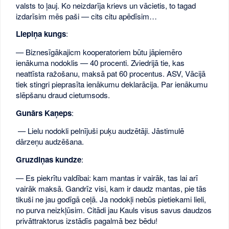
valsts to ļauj. Ko neizdarīja krievs un vācietis, to tagad
izdarīsim mēs paši — cits citu apēdīsim…
Liepiņa kungs
:
— Biznesīgākajicm kooperatoriem būtu jāpiemēro
ienākuma nodoklis — 40 procenti. Zviedrijā tie, kas
neattīsta ražošanu, maksā pat 60 procentus. ASV, Vācijā
tiek stingri pieprasīta ienākumu deklarācija. Par ienākumu
slēpšanu draud cietumsods.
Gunārs Kaņeps
:
— Lielu nodokli pelnījuši puķu audzētāji. Jāstimulē
dārzeņu audzēšana.
Gruzdiņas kundze
:
— Es piekrītu valdībai: kam mantas ir vairāk, tas lai arī
vairāk maksā. Gandrīz visi, kam ir daudz mantas, pie tās
tikuši ne jau godīgā ceļā. Ja nodokļi nebūs pietiekami lieli,
no purva neizkļūsim. Citādi jau Kauls visus savus daudzos
privāttraktorus izstādīs pagalmā bez bēdu!