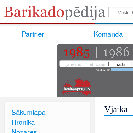
Partneri
Komanda
janvāris
februāris
marts
Helsinki-86
Vjatka
Sākumlapa
Hronika
Nozares