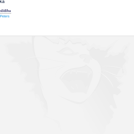
tka
bildība
 Peters