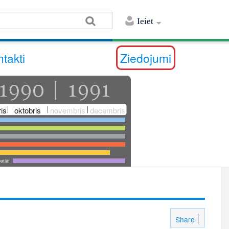
Ieiet
takti
Ziedojumi
is
oktobris
novembris
decembris
utāti
Share