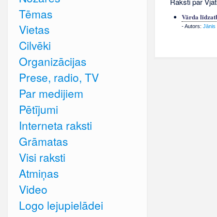
Raksti par Vja
Tēmas
Vārda līdzat
Vietas
- Autors:
Jānis
Cilvēki
Organizācijas
Prese, radio, TV
Par medijiem
Pētījumi
Interneta raksti
Grāmatas
Visi raksti
Atmiņas
Video
Logo lejupielādei