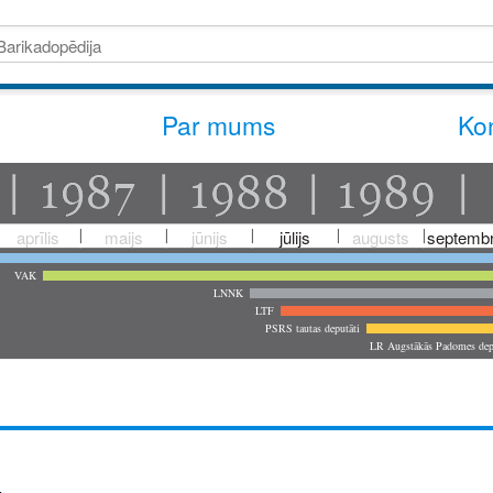
Par mums
Kon
aprīlis
maijs
jūnijs
jūlijs
augusts
septembr
VAK
LNNK
LTF
PSRS tautas deputāti
LR Augstākās Padomes dep