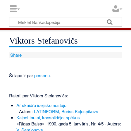
Viktors Stefanovičs
Share
Šī lapa ir par
personu
.
Raksti par Viktors Stefanovičs:
Ar skaidru idejisko nostāju
- Autors:
LATINFORM
,
Boriss Koļesņikovs
Kalpot tautai, konsolidējot spēkus
«Rīgas Balss», 1990. gada 5. janvāris, Nr. 4/5
- Autors:
V. Semjonovs