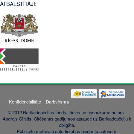
ATBALSTĪTĀJI:
Konfidencialitāte
Darbvirsma
© 2012 Barikadopēdijas fonds. Idejas un nosaukuma autors -
Andrejs Cīrulis. Citēšanas gadījumos atsauce uz Barikadopēdiju ir
obligāta.
Publicēto materiālu autortiesības pieder to autoriem.