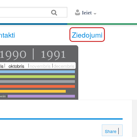
Ieiet
takti
Ziedojumi
is
oktobris
novembris
decembris
utāti
Share