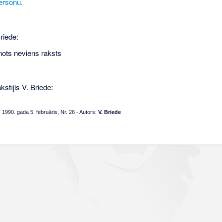
ersonu
.
riede:
nots neviens raksts
kstījis V. Briede:
1990. gada 5. februāris, Nr. 26
- Autors:
V. Briede