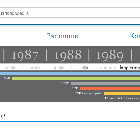
Par mums
Kon
aprīlis
maijs
jūnijs
jūlijs
augusts
septembr
VAK
LNNK
LTF
PSRS tautas deputāti
LR Augstākās Padomes dep
de