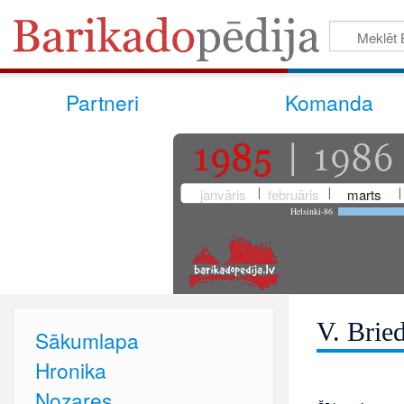
Partneri
Komanda
janvāris
februāris
marts
Helsinki-86
V. Brie
Sākumlapa
Hronika
Nozares