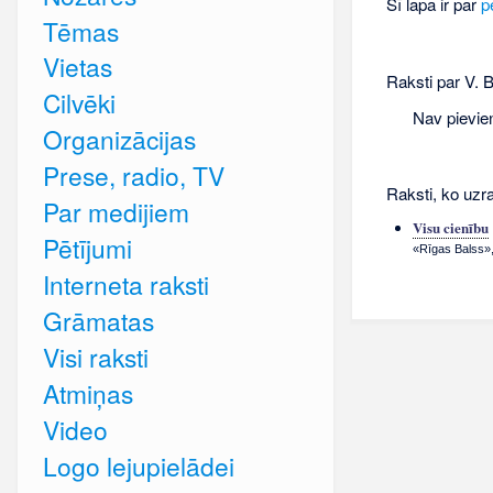
Šī lapa ir par
p
Tēmas
Vietas
Raksti par V. B
Cilvēki
Nav pievie
Organizācijas
Prese, radio, TV
Raksti, ko uzra
Par medijiem
Visu cienību
Pētījumi
«Rīgas Balss», 
Interneta raksti
Grāmatas
Visi raksti
Atmiņas
Video
Logo lejupielādei