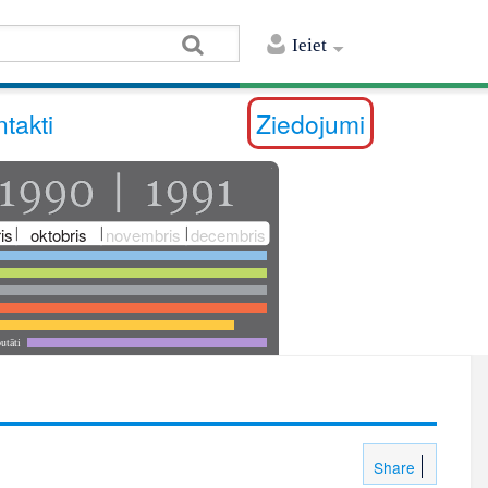
Ieiet
takti
Ziedojumi
is
oktobris
novembris
decembris
utāti
Share