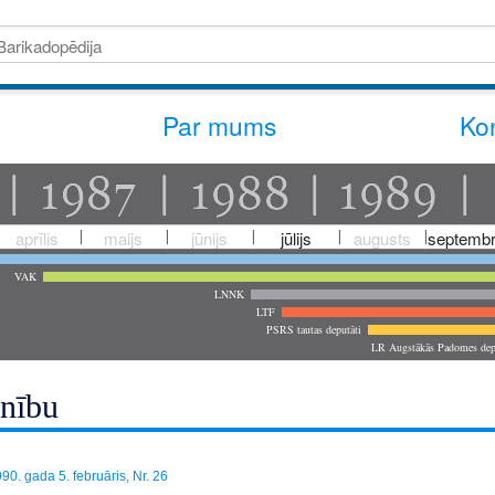
Par mums
Kon
aprīlis
maijs
jūnijs
jūlijs
augusts
septembr
VAK
LNNK
LTF
PSRS tautas deputāti
LR Augstākās Padomes dep
enību
90. gada 5. februāris, Nr. 26