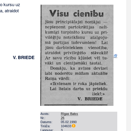
to kursu uz
a, atraidot
V. BRIEDE
Avots:
Rīgas Balss
Nr.:
26
Datums:
05.02.1990
Tirāža:
104633
Lappuse:
3