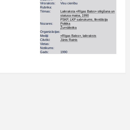
Virsraksts:
Visu cienību
Rubrika:
Tēmas:
Laikraksta «Rīgas Balss» slēgšana un
statusa maiņa, 1990
PSKP, LKP sabrukums, likvidācija
Nozares:
Politika
Žurnālistika
Organizācijas:
Mediji:
«Rīgas Balss», laikraksts
Cilvēki:
Jānis Rainis
Vietas:
Notikums:
Gads:
1990