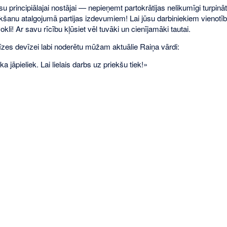
su principiālajai nostājai — nepieņemt partokrātijas nelikumīgi turpinā
eikšanu atalgojumā partijas izdevumiem! Lai jūsu darbiniekiem vienotīb
okli! Ar savu rīcību kļūsiet vēl tuvāki un cienījamāki tautai.
zes devīzei labi noderētu mūžam aktuālie Raiņa vārdi:
a jāpieliek. Lai lielais darbs uz priekšu tiek!»