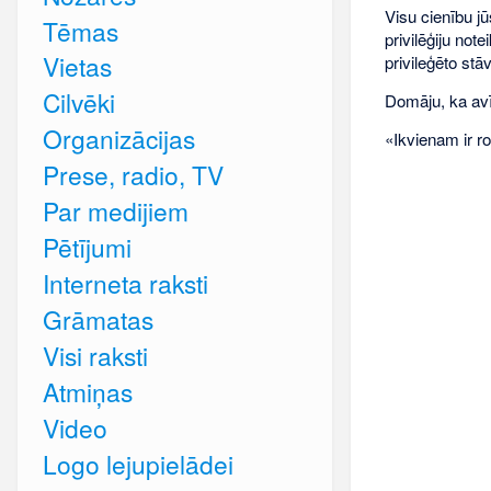
Visu cienību jū
Tēmas
privilēģiju not
Vietas
privileģēto stāv
Cilvēki
Domāju, ka avī
Organizācijas
«Ikvienam ir rok
Prese, radio, TV
Par medijiem
Pētījumi
Interneta raksti
Grāmatas
Visi raksti
Atmiņas
Video
Logo lejupielādei