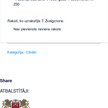
230
Raksti, ko uzrakstījis T. Zvaigznons:
Nav pievienots neviens raksts
Kategorija
:
Cilvēki
Share
ATBALSTĪTĀJI: